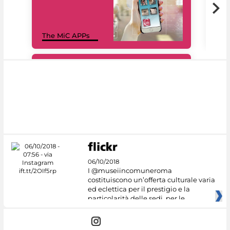
MiC
The MiC APPs
net
#DiscoverMiC
06/10/2018
I @museiincomuneroma
costituiscono un’offerta culturale varia
ed eclettica per il prestigio e la
particolarità delle sedi, per le