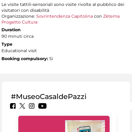
Le visite tattili-sensoriali sono visite rivolte al pubblico dei
visitatori con disabilità
Organizzazione:
Sovrintendenza Capitolina
con
Zètema
Progetto Cultura
Duration
90 minuti circa
Type
Educational visit
Booking compulsory:
Sì
#MuseoCasaldePazzi