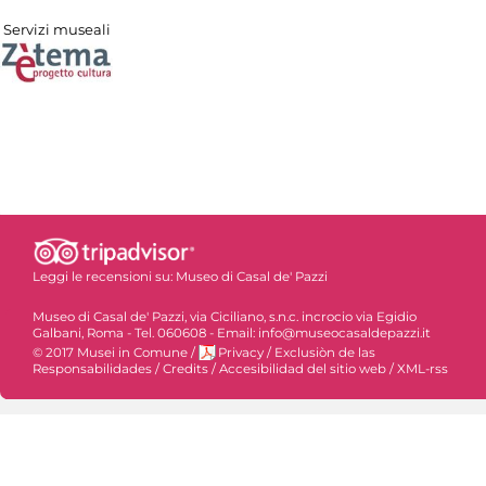
Servizi museali
Leggi le recensioni su:
Museo di Casal de' Pazzi
Museo di Casal de' Pazzi, via Ciciliano, s.n.c. incrocio via Egidio
Galbani, Roma - Tel. 060608 - Email: info@museocasaldepazzi.it
© 2017 Musei in Comune
/
Privacy
/
Exclusiòn de las
Responsabilidades
/
Credits
/
Accesibilidad del sitio web
/
XML-rss