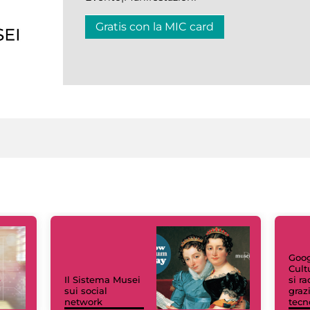
Gratis con la MIC card
Goog
Cult
Il Sistema Musei
si r
sui social
grazi
network
tecn