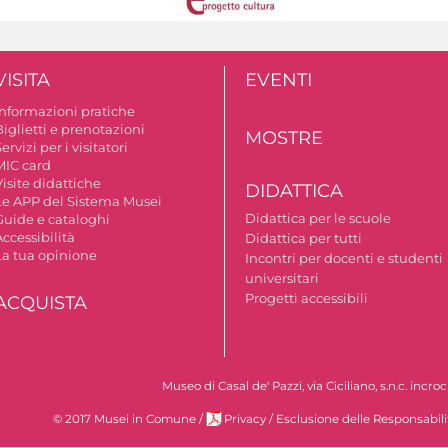
VISITA
EVENTI
Informazioni pratiche
iglietti e prenotazioni
MOSTRE
ervizi per i visitatori
MIC card
isite didattiche
DIDATTICA
Le APP del Sistema Musei
Didattica per le scuole
Guide e cataloghi
ccessibilità
Didattica per tutti
La tua opinione
Incontri per docenti e studenti
universitari
Progetti accessibili
ACQUISTA
Museo di Casal de' Pazzi, via Ciciliano, s.n.c. incr
i
© 2017 Musei in Comune
/
Privacy
/
Esclusione delle Responsabili