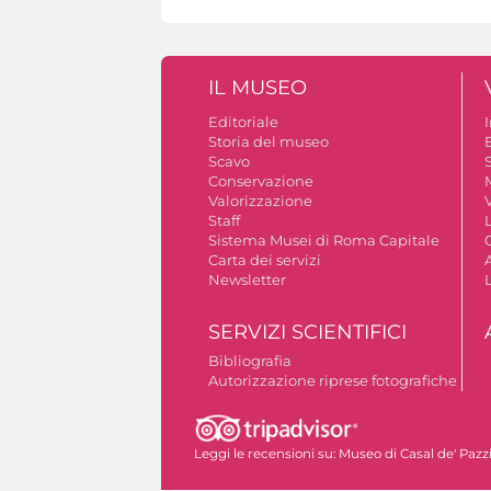
IL MUSEO
Editoriale
Storia del museo
B
Scavo
S
Conservazione
Valorizzazione
V
Staff
Sistema Musei di Roma Capitale
Carta dei servizi
A
Newsletter
SERVIZI SCIENTIFICI
Bibliografia
Autorizzazione riprese fotografiche
Leggi le recensioni su:
Museo di Casal de' Pazz