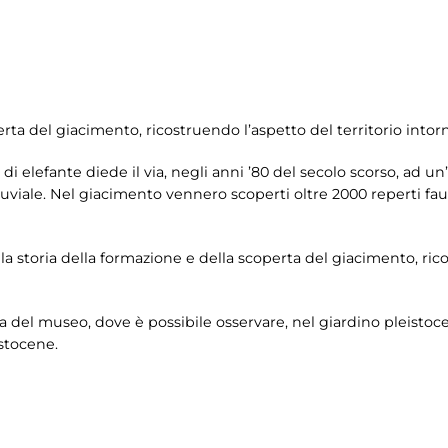
erta del giacimento, ricostruendo l’aspetto del territorio into
di elefante diede il via, negli anni ’80 del secolo scorso, ad 
o fluviale. Nel giacimento vennero scoperti oltre 2000 reperti f
a la storia della formazione e della scoperta del giacimento, ric
rna del museo, dove è possibile osservare, nel giardino pleistoc
istocene.