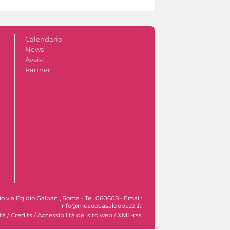
Calendario
News
Avvisi
Partner
ocio via Egidio Galbani, Roma - Tel. 060608 - Email:
info@museocasaldepazzi.it
tà
/
Credits
/
Accessibilità del sito web
/
XML-rss