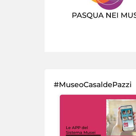
#MuseoCasaldePazzi
Le APP del
Sistema Musei