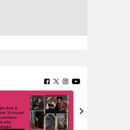
le Arts &
ure: 15 musei
accontano
e alla
ologia
I like MiC