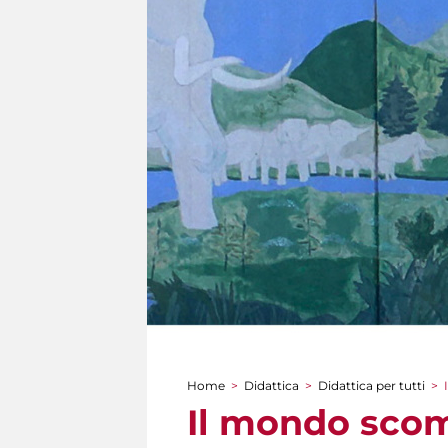
Home
>
Didattica
>
Didattica per tutti
>
Tu sei qui
Il mondo scom