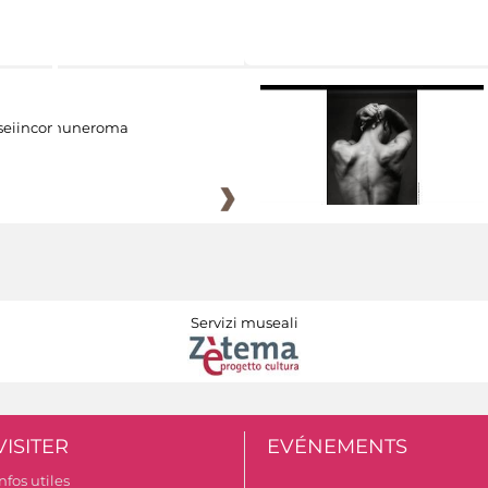
eiincomuneroma
Servizi museali
VISITER
EVÉNEMENTS
nfos utiles