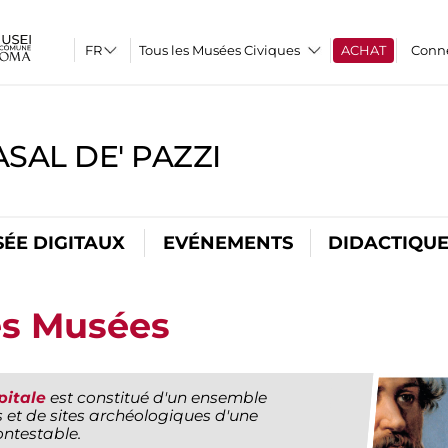
Tous les Musées Civiques
ACHAT
Conn
SAL DE' PAZZI
ÉE DIGITAUX
EVÉNEMENTS
DIDACTIQU
es Musées
pitale
est constitué d'un ensemble
 et de sites archéologiques d'une
ontestable.