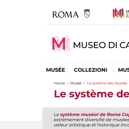
MUSEO DI CA
MUSÉE
COLLEZIONI
MUS
Home
>
Musée
>
Le système des Musées
You are here
Le système d
Le
système muséal de Roma Ca
extrêmement diversifié de musées
valeur artistique et historique inc