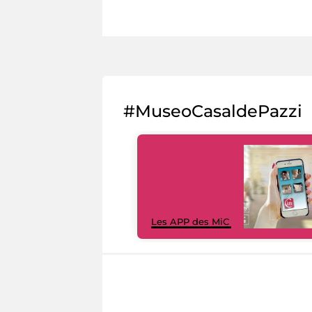
#MuseoCasaldePazzi
Les APP des MiC