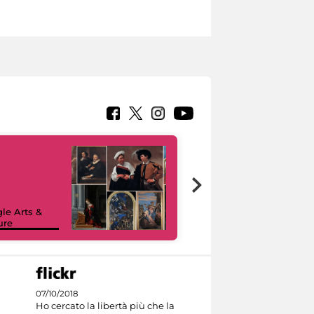
le Arts &
ure
I like MiC
07/10/2018
Ho cercato la libertà più che la