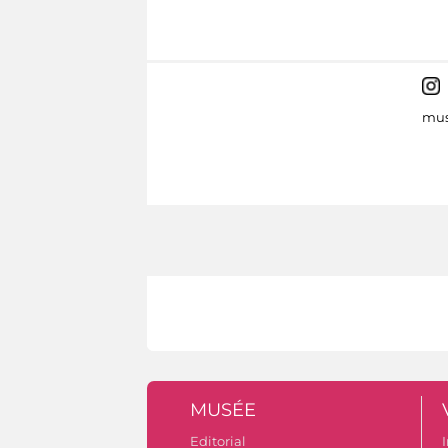
mus
MUSÉE
Editorial
I