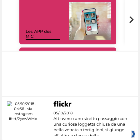
Les APP des
Les
MiC
rés
#DiscoverMiC
05/10/2018
Attraverso uno stretto passaggio con
una curiosa loggetta chiusa da una
bella vetrata a tortiglioni, si giunge
all'ultima stanza della