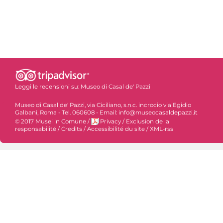
Leggi le recensioni su:
Museo di Casal de' Pazzi
Museo di Casal de' Pazzi, via Ciciliano, s.n.c. incrocio via Egidio
Galbani, Roma - Tel. 060608 - Email: info@museocasaldepazzi.it
© 2017 Musei in Comune
/
Privacy
/
Exclusion de la
responsabilité
/
Credits
/
Accessibilité du site
/
XML-rss