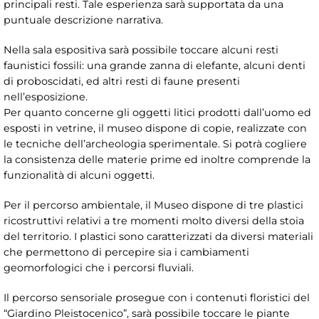
principali resti. Tale esperienza sarà supportata da una
puntuale descrizione narrativa.
Nella sala espositiva sarà possibile toccare alcuni resti
faunistici fossili: una grande zanna di elefante, alcuni denti
di proboscidati, ed altri resti di faune presenti
nell’esposizione.
Per quanto concerne gli oggetti litici prodotti dall’uomo ed
esposti in vetrine, il museo dispone di copie, realizzate con
le tecniche dell’archeologia sperimentale. Si potrà cogliere
la consistenza delle materie prime ed inoltre comprende la
funzionalità di alcuni oggetti.
Per il percorso ambientale, il Museo dispone di tre plastici
ricostruttivi relativi a tre momenti molto diversi della stoia
del territorio. I plastici sono caratterizzati da diversi materiali
che permettono di percepire sia i cambiamenti
geomorfologici che i percorsi fluviali.
Il percorso sensoriale prosegue con i contenuti floristici del
“Giardino Pleistocenico”, sarà possibile toccare le piante