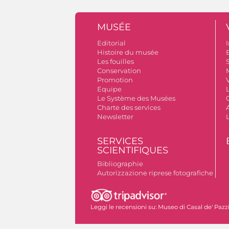
MUSÉE
Editorial
I
Histoire du musée
B
Les fouilles
S
Conservation
Promotion
V
Equipe
Le Système des Musées
Charte des services
A
Newsletter
SERVICES
SCIENTIFIQUES
Bibliographie
Autorizzazione riprese fotografiche
Leggi le recensioni su:
Museo di Casal de' Pazz