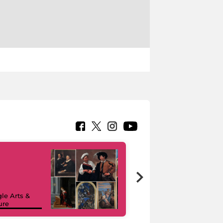
le Arts &
ure
I like MiC