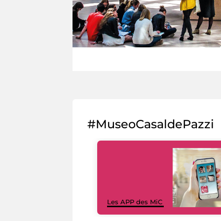
#MuseoCasaldePazzi
Les APP des MiC