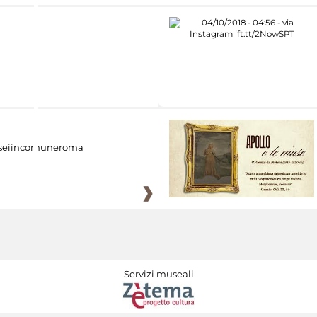
eiincomuneroma
Servizi museali