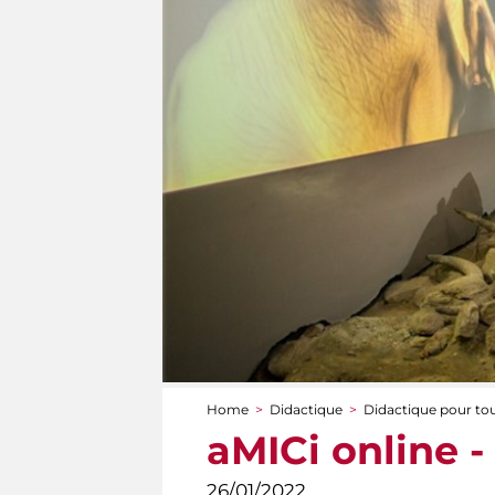
Home
>
Didactique
>
Didactique pour to
You are here
aMICi online - 
26/01/2022