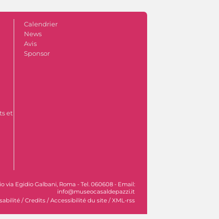
Calendrier
News
Avis
Sponsor
s et
ocio via Egidio Galbani, Roma - Tel. 060608 - Email:
info@museocasaldepazzi.it
sabilité
/
Credits
/
Accessibilité du site
/
XML-rss