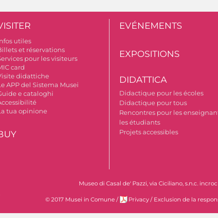
VISITER
EVÉNEMENTS
nfos utiles
illets et réservations
EXPOSITIONS
ervices pour les visiteurs
MIC card
isite didattiche
DIDATTICA
Le APP del Sistema Musei
Didactique pour les écoles
Guide e cataloghi
ccessibilité
Didactique pour tous
La tua opinione
Rencontres pour les enseignant
les étudiants
Projets accessibles
BUY
Museo di Casal de' Pazzi, via Ciciliano, s.n.c. incr
i
© 2017 Musei in Comune
/
Privacy
/
Exclusion de la respon