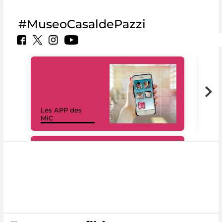
#MuseoCasaldePazzi
Les APP des
Les
MiC
rés
#DiscoverMiC