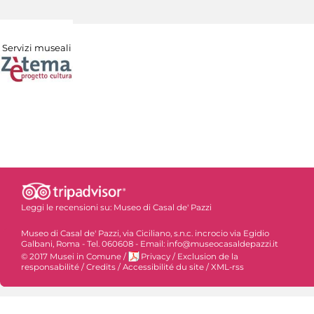
Servizi museali
Leggi le recensioni su:
Museo di Casal de' Pazzi
Museo di Casal de' Pazzi, via Ciciliano, s.n.c. incrocio via Egidio
Galbani, Roma - Tel. 060608 - Email: info@museocasaldepazzi.it
© 2017 Musei in Comune
/
Privacy
/
Exclusion de la
responsabilité
/
Credits
/
Accessibilité du site
/
XML-rss