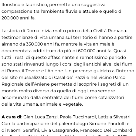
floristico e faunistico, permette una suggestiva
comparazione tra l'ambiente fluviale attuale e quello di
200.000 anni fa.
La storia di Roma inizia molto prima della Civiltà Romana:
testimonianze di vita umana sul territorio si hanno a partire
almeno da 350.000 anni fa, mentre la vita animale è
documentata addirittura da più di 600.000 anni fa. Quasi
tutti i resti di questo affascinante e remotissimo periodo
sono stati rinvenuti lungo i corsi degli antichi alvei dei fiumi
di Roma, il Tevere e l’Aniene. Un percorso guidato all’interno
del sito musealizzato di Casal de’ Pazzi e nel vicino Parco
Regionale dell’Aniene permette di scoprire i segreti di un
mondo molto diverso da quello di oggi, ma sempre
accomunato dalla centralità dei fiumi come catalizzatori
della vita umana, animale e vegetale.
A cura di
: Gian Luca Zanzi, Paola Tuccinardi, Letizia Silvestri
Con la partecipazione del paleontologo Simone Pandolfi e
di Naomi Serafini, Livia Casagrande, Francesco Dei Lombardi