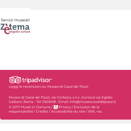
Servizi museali
Leggi le recensioni su:
Museo di Casal de' Pazzi
Museo di Casal de' Pazzi, via Ciciliano, s.n.c. incrocio via Egidio
Galbani, Roma - Tel. 060608 - Email: info@museocasaldepazzi.it
© 2017 Musei in Comune
/
Privacy
/
Exclusion de la
responsabilité
/
Credits
/
Accessibilité du site
/
XML-rss