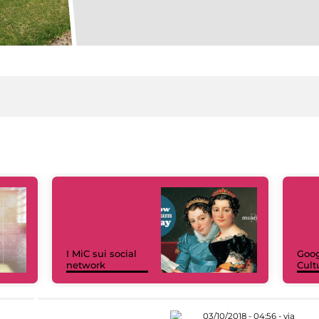
I MiC sui social
Goog
network
Cult