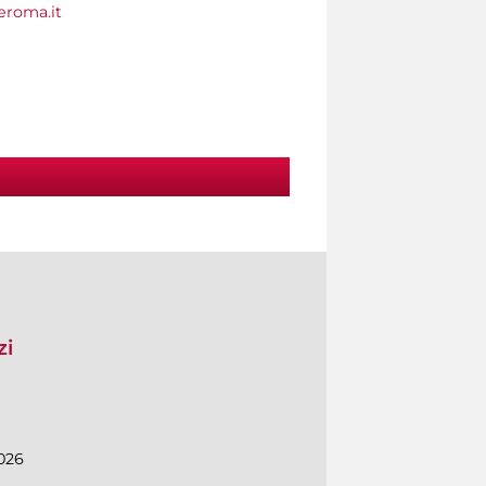
roma.it
zi
026