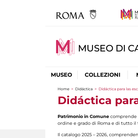
MUSEO DI CA
MUSEO
COLLEZIONI
Home
>
Didáctica
>
Didáctica para las es
You are here
Didáctica para
Patrimonio in Comune
comprende u
ordine e grado di Roma e di tutto il 
Il catalogo 2025 – 2026, comprendent