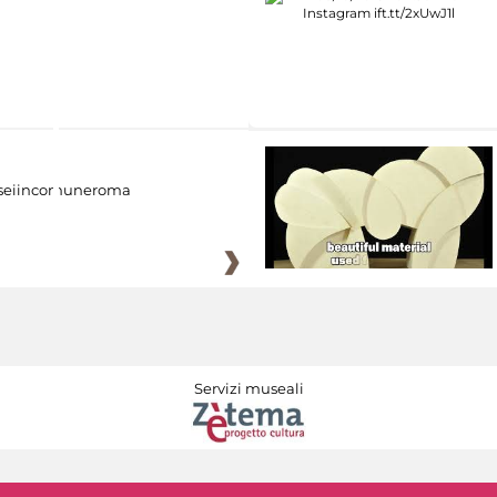
eiincomuneroma
Servizi museali