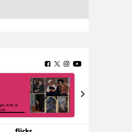
le Arts &
ure
I like MiC