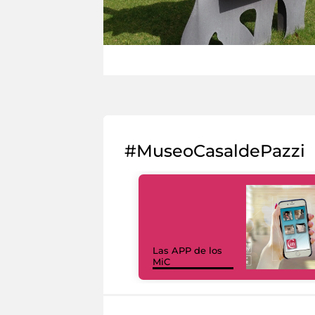
#MuseoCasaldePazzi
Las APP de los
MiC