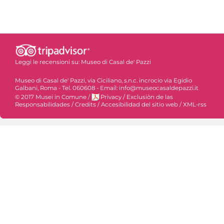
Leggi le recensioni su:
Museo di Casal de' Pazzi
Museo di Casal de' Pazzi, via Ciciliano, s.n.c. incrocio via Egidio
Galbani, Roma - Tel. 060608 - Email: info@museocasaldepazzi.it
© 2017 Musei in Comune
/
Privacy
/
Exclusiòn de las
Responsabilidades
/
Credits
/
Accesibilidad del sitio web
/
XML-rss