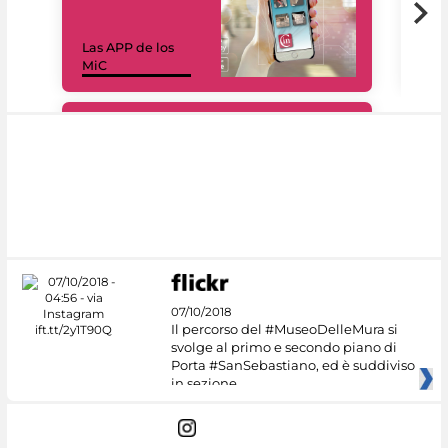
Las APP de los
I Mi
MiC
net
#DiscoverMiC
07/10/2018
Il percorso del #MuseoDelleMura si
svolge al primo e secondo piano di
Porta #SanSebastiano, ed è suddiviso
in sezione