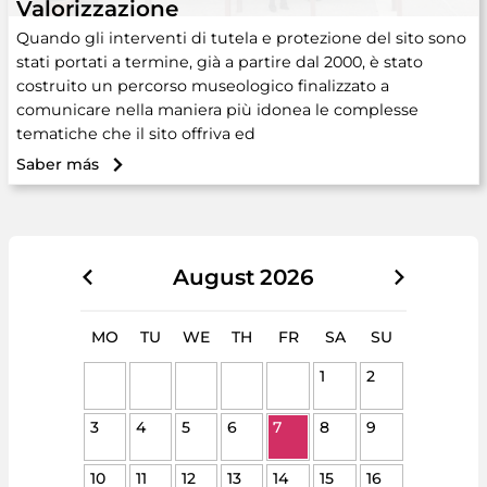
Valorizzazione
Quando gli interventi di tutela e protezione del sito sono
stati portati a termine, già a partire dal 2000, è stato
costruito un percorso museologico finalizzato a
comunicare nella maniera più idonea le complesse
tematiche che il sito offriva ed
Saber más
August
2026
MO
TU
WE
TH
FR
SA
SU
1
2
3
4
5
6
7
8
9
10
11
12
13
14
15
16