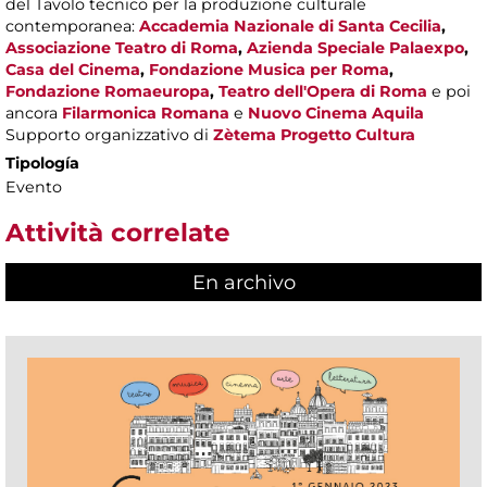
del Tavolo tecnico per la produzione culturale
contemporanea:
Accademia Nazionale di Santa Cecilia
,
Associazione Teatro di Roma
,
Azienda Speciale Palaexpo
,
Casa del Cinema
,
Fondazione Musica per Roma
,
Fondazione Romaeuropa
,
Teatro dell'Opera di Roma
e poi
ancora
Filarmonica Romana
e
Nuovo Cinema Aquila
Supporto organizzativo di
Zètema Progetto Cultura
Tipología
Evento
Attività correlate
En archivo