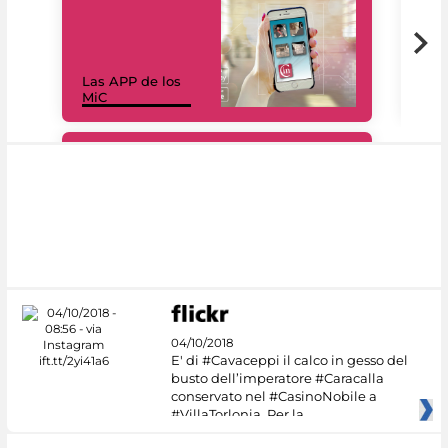
Las APP de los
I Mi
MiC
net
#DiscoverMiC
04/10/2018
E' di #Cavaceppi il calco in gesso del
busto dell’imperatore #Caracalla
conservato nel #CasinoNobile a
#VillaTorlonia. Per la