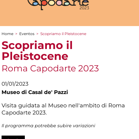
Home
>
Eventos
>
Scopriamo il Pleistocene
You are here
Scopriamo il
Pleistocene
Roma Capodarte 2023
01/01/2023
Museo di Casal de' Pazzi
Visita guidata al Museo nell'ambito di Roma
Capodarte 2023.
Il programma potrebbe subire variazioni