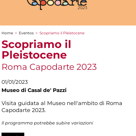
Home
>
Eventos
>
Scopriamo il Pleistocene
You are here
Scopriamo il
Pleistocene
Roma Capodarte 2023
01/01/2023
Museo di Casal de' Pazzi
Visita guidata al Museo nell'ambito di Roma
Capodarte 2023.
Il programma potrebbe subire variazioni