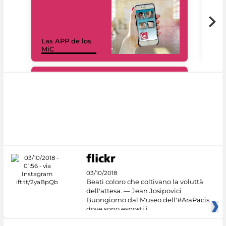
Las APP de los
I Mi
MiC
net
#DiscoverMiC
03/10/2018
Beati coloro che coltivano la voluttà
dell'attesa. — Jean Josipovici
Buongiorno dal Museo dell'#AraPacis
dove sono esposti i