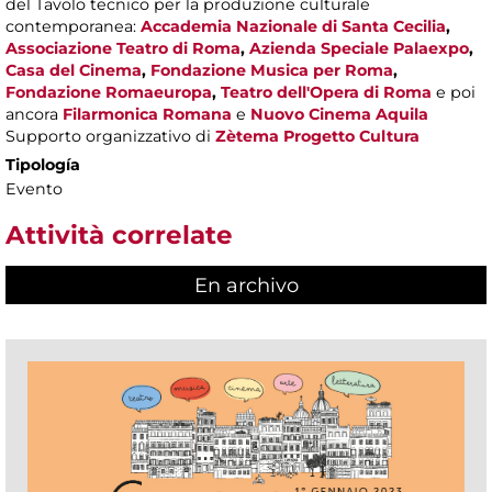
del Tavolo tecnico per la produzione culturale
contemporanea:
Accademia Nazionale di Santa Cecilia
,
Associazione Teatro di Roma
,
Azienda Speciale Palaexpo
,
Casa del Cinema
,
Fondazione Musica per Roma
,
Fondazione Romaeuropa
,
Teatro dell'Opera di Roma
e poi
ancora
Filarmonica Romana
e
Nuovo Cinema Aquila
Supporto organizzativo di
Zètema Progetto Cultura
Tipología
Evento
Attività correlate
En archivo