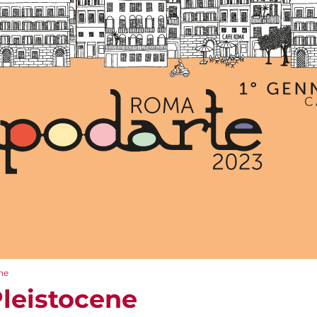
ne
Pleistocene