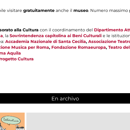
bile visitare
gratuitamente
anche il
museo
. Numero massimo p
orato alla Cultura
con il coordinamento del
Dipartimento Atti
ma
, la
Sovrintendenza capitolina ai Beni Culturali
e le istituzio
ea:
Accademia Nazionale di Santa Cecilia
,
Associazione Teatr
ione Musica per Roma
,
Fondazione Romaeuropa
,
Teatro de
ma Aquila
rogetto Cultura
En archivo