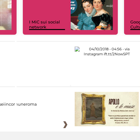
I MiC sui social
Goog
network
Cult
eiincomuneroma