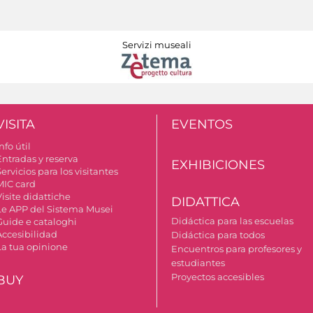
Servizi museali
VISITA
EVENTOS
nfo útil
Entradas y reserva
EXHIBICIONES
ervicios para los visitantes
MIC card
isite didattiche
DIDATTICA
Le APP del Sistema Musei
Didáctica para las escuelas
Guide e cataloghi
Accesibilidad
Didáctica para todos
La tua opinione
Encuentros para profesores y
estudiantes
Proyectos accesibles
BUY