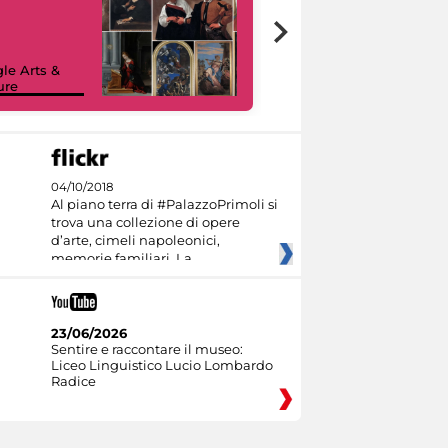
le Arts &
ure
I like MiC
04/10/2018
Al piano terra di #PalazzoPrimoli si
trova una collezione di opere
d’arte, cimeli napoleonici,
memorie familiari. La
23/06/2026
Sentire e raccontare il museo:
Liceo Linguistico Lucio Lombardo
Radice