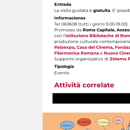
Entrada
La visita guidata è
gratuita
. E' possi
Informaciones
Tel 060608 (tutti i giorni 9.00-19.00)
Promosso da
Roma Capitale,
Assess
con l’
Istituzione Biblioteche di Ro
produzione culturale contemporan
Palaexpo
,
Casa del Cinema
,
Fondaz
Filarmonica Romana
e
Nuovo Cine
Supporto organizzativo di
Zètema P
Tipología
Evento
Attività correlate