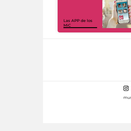
Las APP de los
MiC
mus