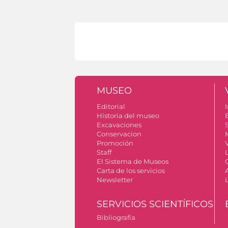
MUSEO
Editorial
I
Historia del museo
Excavaciones
S
Conservacion
Promoción
V
Staff
El Sistema de Museos
Carta de los servicios
Newsletter
SERVICIOS SCIENTÍFICOS
Bibliografía
Autorizzazione riprese fotografiche