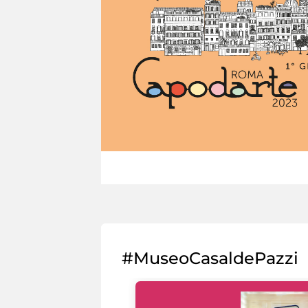
#MuseoCasaldePazzi