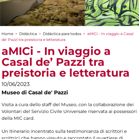
Home
>
Didáctica
>
Didáctica para todos
>
aMICi - In viaggio a Casal
You are here
de’ Pazzi tra preistoria e letteratura
aMICi - In viaggio a
Casal de’ Pazzi tra
preistoria e letteratura
10/06/2023
Museo di Casal de' Pazzi
Visita a cura dello staff del Museo, con la collaborazione dei
Volontari del Servizio Civile Universale riservata ai possessori
della MIC card.
Un itinerario incentrato sulla testimonianza di scrittori e
scrittrici che hanno vissuto e raccontato il quartiere di