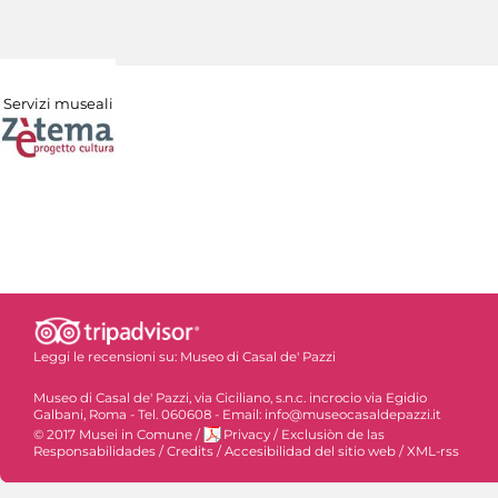
Servizi museali
Leggi le recensioni su:
Museo di Casal de' Pazzi
Museo di Casal de' Pazzi, via Ciciliano, s.n.c. incrocio via Egidio
Galbani, Roma - Tel. 060608 - Email: info@museocasaldepazzi.it
© 2017 Musei in Comune
/
Privacy
/
Exclusiòn de las
Responsabilidades
/
Credits
/
Accesibilidad del sitio web
/
XML-rss