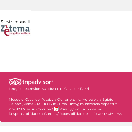
Servizi museali
Leggi le recensioni su:
Museo di Casal de' Pazzi
Museo di Casal de' Pazzi, via Ciciliano, s.n.c. incrocio via Egidio
Galbani, Roma - Tel. 060608 - Email: info@museocasaldepazzi.it
© 2017 Musei in Comune
/
Privacy
/
Exclusiòn de las
Responsabilidades
/
Credits
/
Accesibilidad del sitio web
/
XML-rss