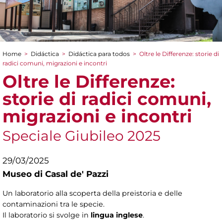
Home
>
Didáctica
>
Didáctica para todos
>
Oltre le Differenze: storie di
You are here
radici comuni, migrazioni e incontri
Oltre le Differenze:
storie di radici comuni,
migrazioni e incontri
Speciale Giubileo 2025
29/03/2025
Museo di Casal de' Pazzi
Un laboratorio alla scoperta della preistoria e delle
contaminazioni tra le specie.
Il laboratorio si svolge in
lingua inglese
.