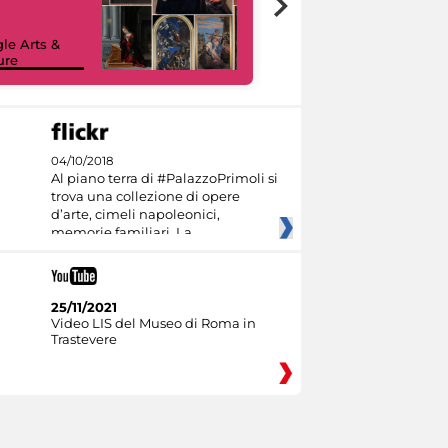
le Arts &
ure
I like MiC
04/10/2018
Al piano terra di #PalazzoPrimoli si
trova una collezione di opere
d’arte, cimeli napoleonici,
memorie familiari. La
25/11/2021
Video LIS del Museo di Roma in
Trastevere