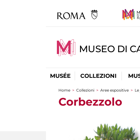
MUSEO DI CA
MUSÉE
COLLEZIONI
MUS
Home
>
Collezioni
>
Aree espositive
>
Le
You are here
Corbezzolo