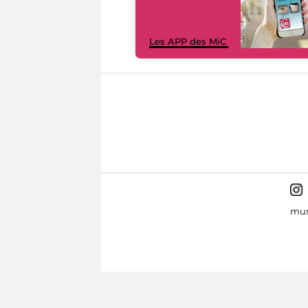
Les APP des MiC
mus