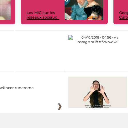
Les MiC sur les
Goog
réseaux sociaux
Cult
eiincomuneroma