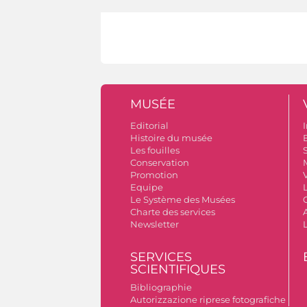
MUSÉE
Editorial
I
Histoire du musée
B
Les fouilles
S
Conservation
Promotion
V
Equipe
Le Système des Musées
Charte des services
A
Newsletter
SERVICES
SCIENTIFIQUES
Bibliographie
Autorizzazione riprese fotografiche