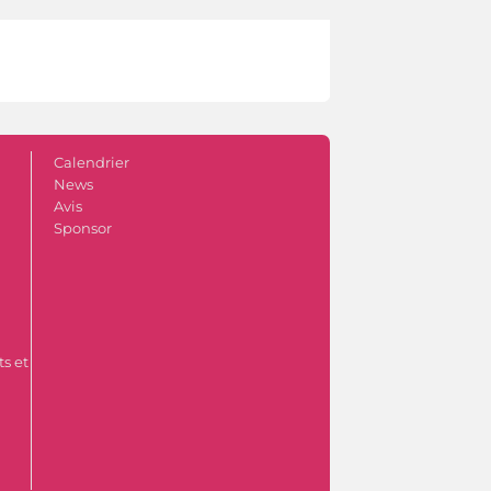
Calendrier
News
Avis
Sponsor
s et