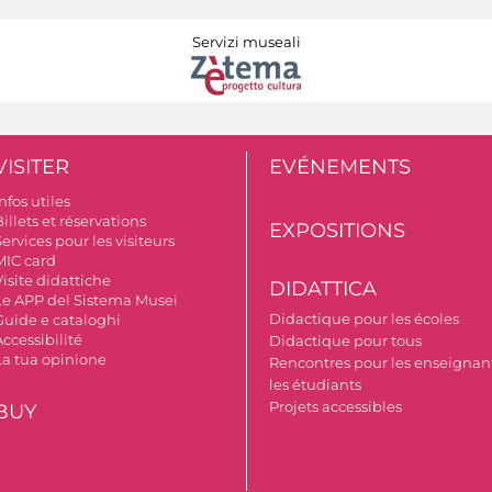
Servizi museali
VISITER
EVÉNEMENTS
nfos utiles
illets et réservations
EXPOSITIONS
ervices pour les visiteurs
MIC card
isite didattiche
DIDATTICA
Le APP del Sistema Musei
Didactique pour les écoles
Guide e cataloghi
ccessibilité
Didactique pour tous
La tua opinione
Rencontres pour les enseignant
les étudiants
Projets accessibles
BUY