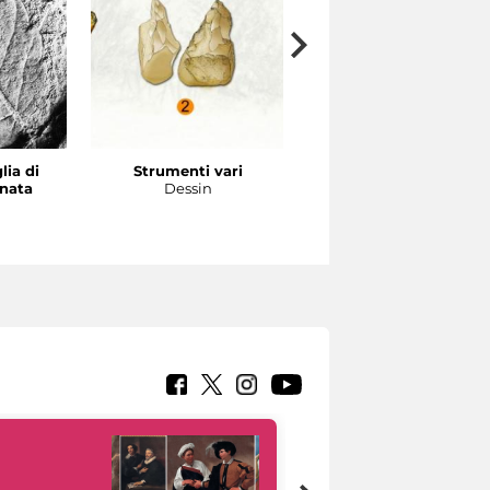
lia di
Strumenti vari
Canapiglia
nata
Dessin
Dessein reconstructive (T
D’Este)