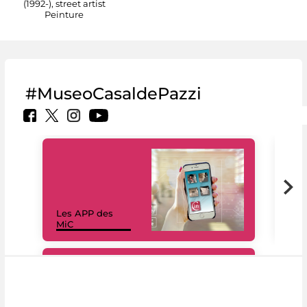
(1992-), street artist
Peinture
#MuseoCasaldePazzi
Les APP des
Les
MiC
rés