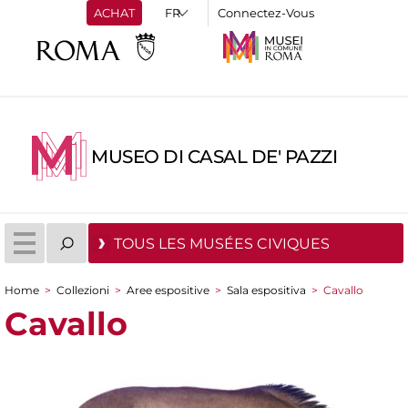
ACHAT
Connectez-Vous
MUSEO DI CASAL DE' PAZZI
TOUS LES MUSÉES CIVIQUES
Home
>
Collezioni
>
Aree espositive
>
Sala espositiva
>
Cavallo
You are here
Cavallo