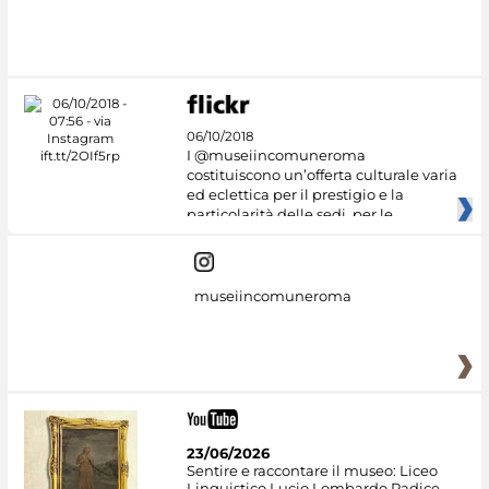
#DiscoverMiC
06/10/2018
I @museiincomuneroma
costituiscono un’offerta culturale varia
ed eclettica per il prestigio e la
particolarità delle sedi, per le
museiincomuneroma
23/06/2026
Sentire e raccontare il museo: Liceo
Linguistico Lucio Lombardo Radice