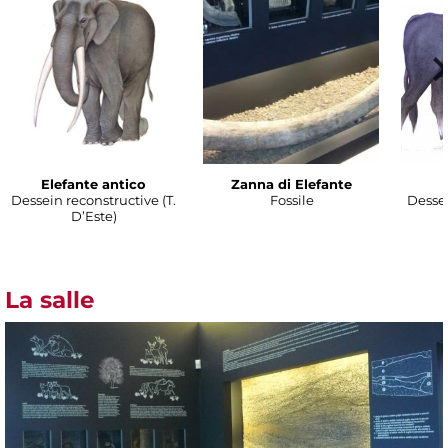
Elefante antico
Zanna di Elefante
Dessein reconstructive (T.
Fossile
Dessei
D’Este)
La salle