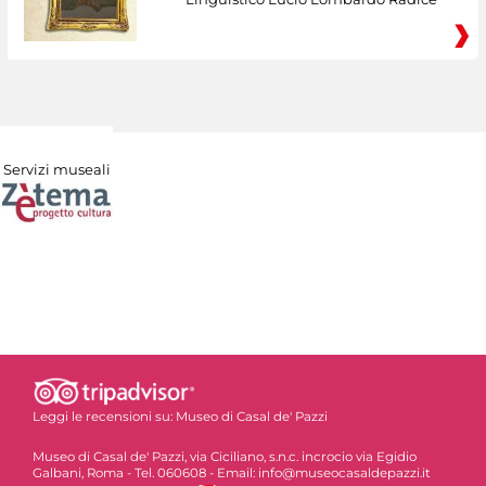
Servizi museali
Leggi le recensioni su:
Museo di Casal de' Pazzi
Museo di Casal de' Pazzi, via Ciciliano, s.n.c. incrocio via Egidio
Galbani, Roma - Tel. 060608 - Email: info@museocasaldepazzi.it