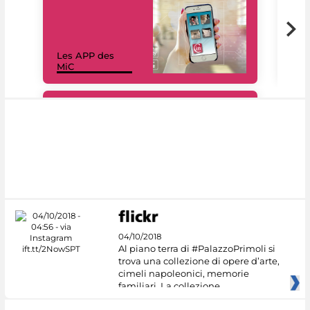
Les APP des
Les
MiC
rés
#DiscoverMiC
04/10/2018
Al piano terra di #PalazzoPrimoli si
trova una collezione di opere d’arte,
cimeli napoleonici, memorie
familiari. La collezione