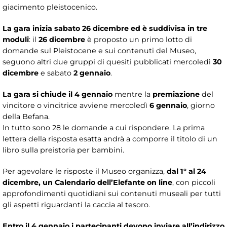
giacimento pleistocenico.
La gara inizia sabato 26 dicembre ed è suddivisa in tre
moduli
: il
26 dicembre
è proposto un primo lotto di
domande sul Pleistocene e sui contenuti del Museo,
seguono altri due gruppi di quesiti pubblicati mercoledì
30
dicembre
e sabato
2 gennaio
.
La gara si chiude il 4 gennaio
mentre la
premiazione
del
vincitore o vincitrice avviene mercoledì
6 gennaio
, giorno
della Befana.
In tutto sono 28 le domande a cui rispondere. La prima
lettera della risposta esatta andrà a comporre il titolo di un
libro sulla preistoria per bambini.
Per agevolare le risposte il Museo organizza,
dal 1° al 24
dicembre, un Calendario dell’Elefante on line
, con piccoli
approfondimenti quotidiani sui contenuti museali per tutti
gli aspetti riguardanti la caccia al tesoro.
Entro il 4 gennaio i partecipanti devono inviare all’indirizzo