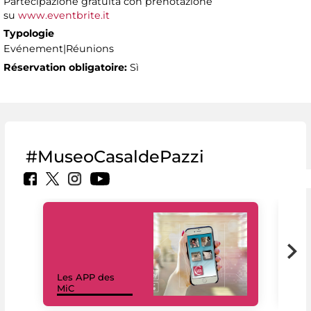
Partecipazione gratuita con prenotazione
su
www.eventbrite.it
Typologie
Evénement|Réunions
Réservation obligatoire:
Sì
#MuseoCasaldePazzi
Les APP des
Les
MiC
rés