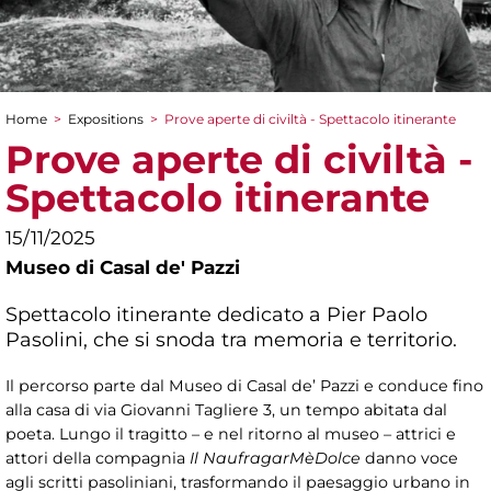
Home
>
Expositions
>
Prove aperte di civiltà - Spettacolo itinerante
You are here
Prove aperte di civiltà -
Spettacolo itinerante
15/11/2025
Museo di Casal de' Pazzi
Spettacolo itinerante dedicato a Pier Paolo
Pasolini, che si snoda tra memoria e territorio.
Il percorso parte dal Museo di Casal de’ Pazzi e conduce fino
alla casa di via Giovanni Tagliere 3, un tempo abitata dal
poeta. Lungo il tragitto – e nel ritorno al museo – attrici e
attori della compagnia
Il NaufragarMèDolce
danno voce
agli scritti pasoliniani, trasformando il paesaggio urbano in