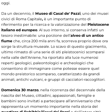
oggi.
Da un decennio, il
Museo di Casal de' Pazzi
, uno dei musei
civici di Roma Capitale
,
è un importante punto di
riferimento per la ricerca e la valorizzazione del
Pleistocene
italiano ed europeo
. Al suo interno, si conserva infatti un
tesoro inestimabile: una porzione dell’
alveo di un antico
fiume
che, circa 200 mila anni fa, scorreva proprio dove ora
sorge la struttura museale. Lo scavo di questo giacimento,
ultimo rimasto di una serie di siti pleistocenici scomparsi
nella valle dell‘Aniene, ha riportato alla luce numerosi
reperti geologici, paleontologici e archeologici che
consentono di immaginare come potesse essere quel
mondo preistorico scomparso, caratterizzato da grandi
animali, antichi vulcani, e gruppi di cacciatori-raccoglitori.
Domenica 30 marzo
, nella ricorrenza del decennale della
nascita del Museo, cittadini, appassionati, famiglie e
bambini sono invitati a partecipare all’anniversario che
rappresenta un momento importante nella storia del
quartiere di Rebibbia/Casal de’ Pazzi
e dell’intera città.