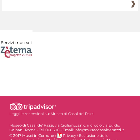
Servizi museali
Leggi le recensioni su:
Museo di Casal de' Pazzi
Museo di Casal de' Pazzi, via Ciciliano, s.n.c. incrocio via Egidio
Galbani, Roma - Tel. 060608 - Email: info@museocasaldepazzi.it
© 2017 Musei in Comune
/
Privacy
/
Esclusione delle