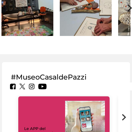
#MuseoCasaldePazzi
Il 
Le APP del
Mus