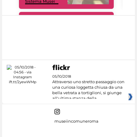
Sistema Musei
net
#DiscoverMiC
05/10/2018
Attraverso uno stretto passaggio con
una curiosa loggetta chiusa da una
bella vetrata a tortiglioni, si giunge
all'ultima stanza della
museiincomuneroma