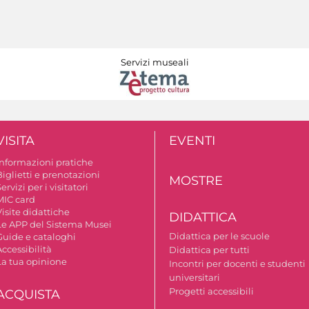
Servizi museali
VISITA
EVENTI
Informazioni pratiche
iglietti e prenotazioni
MOSTRE
ervizi per i visitatori
MIC card
isite didattiche
DIDATTICA
Le APP del Sistema Musei
Didattica per le scuole
Guide e cataloghi
ccessibilità
Didattica per tutti
La tua opinione
Incontri per docenti e studenti
universitari
Progetti accessibili
ACQUISTA