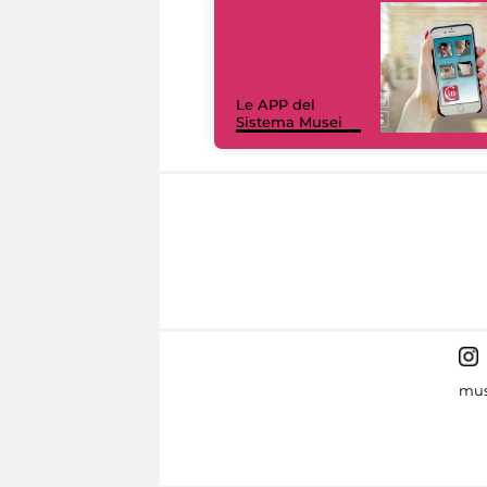
Le APP del
Sistema Musei
mus