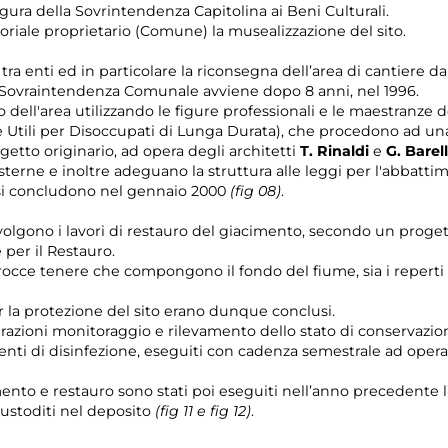
igura della Sovrintendenza Capitolina ai Beni Culturali.
roriale proprietario (Comune) la musealizzazione del sito.
a enti ed in particolare la riconsegna dell’area di cantiere da
Sovraintendenza Comunale avviene dopo 8 anni, nel 1996.
o dell'area utilizzando le figure professionali e le maestranze 
e Utili per Disoccupati di Lunga Durata), che procedono ad una
getto originario, ad opera degli architetti
T. Rinaldi
e
G. Barel
terne e inoltre adeguano la struttura alle leggi per l'abbattim
e si concludono nel gennaio 2000
(fig 08)
.
svolgono i lavori di restauro del giacimento, secondo un prog
 per il Restauro.
 rocce tenere che compongono il fondo del fiume, sia i reperti f
er la protezione del sito erano dunque conclusi.
razioni monitoraggio e rilevamento dello stato di conservazione
enti di disinfezione, eseguiti con cadenza semestrale ad opera
ento e restauro sono stati poi eseguiti nell’anno precedente l
custoditi nel deposito
(fig 11 e fig 12)
.