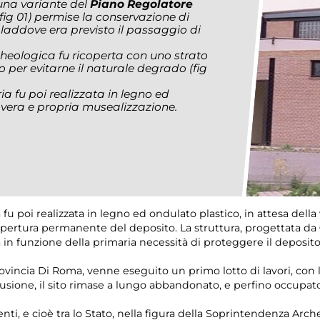
 una variante del
Piano Regolatore
(fig 01)
permise la conservazione di
, laddove era previsto il passaggio di
cheologica fu ricoperta con uno strato
o per evitarne il naturale degrado
(fig
ia fu poi realizzata in legno ed
a vera e propria musealizzazione.
fu poi realizzata in legno ed ondulato plastico, in attesa della
copertura permanente del deposito. La struttura, progettata da
in funzione della primaria necessità di proteggere il deposito 
rovincia Di Roma, venne eseguito un primo lotto di lavori, con 
clusione, il sito rimase a lungo abbandonato, e perfino occupat
enti, e cioè tra lo Stato, nella figura della Soprintendenza Ar