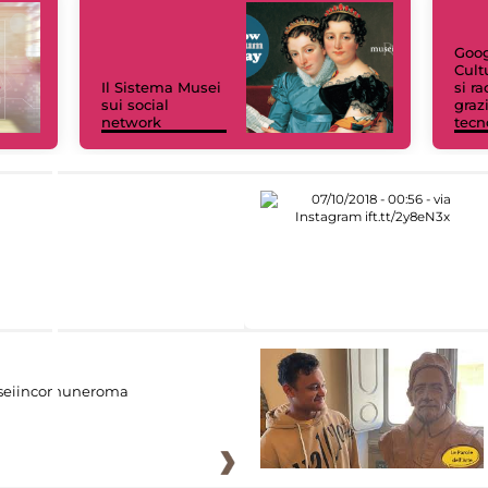
Goog
Cult
Il Sistema Musei
si r
sui social
grazi
network
tecn
eiincomuneroma