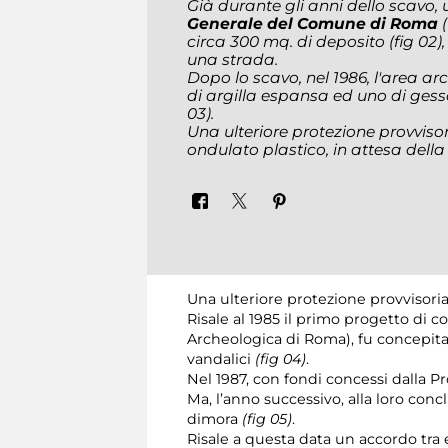
Già durante gli anni dello scavo,
Generale del Comune di Roma
circa 300 mq. di deposito
(fig 02)
una strada.
Dopo lo scavo, nel 1986, l'area ar
di argilla espansa ed uno di gess
03)
.
Una ulteriore protezione provvisor
ondulato plastico, in attesa dell
Una ulteriore protezione provvisoria 
Risale al 1985 il primo progetto di 
Archeologica di Roma), fu concepita 
vandalici
(fig 04)
.
Nel 1987, con fondi concessi dalla P
Ma, l’anno successivo, alla loro con
dimora
(fig 05)
.
Risale a questa data un accordo tra 