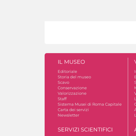
IL MUSEO
Editoriale
Storia del museo
B
Scavo
S
Conservazione
Valorizzazione
V
Staff
Sistema Musei di Roma Capitale
Carta dei servizi
A
Newsletter
SERVIZI SCIENTIFICI