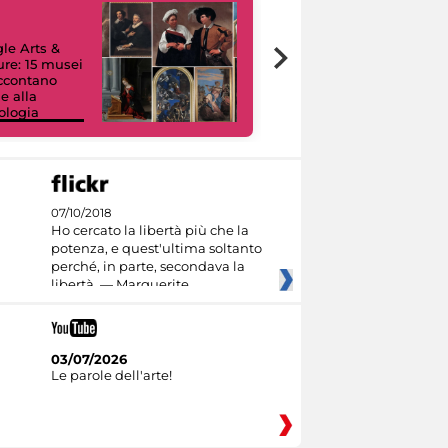
le Arts &
ure: 15 musei
accontano
e alla
ologia
I like MiC
07/10/2018
Ho cercato la libertà più che la
potenza, e quest'ultima soltanto
perché, in parte, secondava la
libertà. — Marguerite
03/07/2026
Le parole dell'arte!