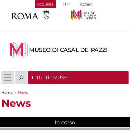
Acquista
Accedi
MUSEO DI CASAL DE' PAZZI
TUTTI I MUSEI
Home
>
News
Tu sei qui
News
In corso
(scheda attiva)