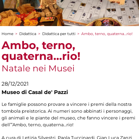
Home
>
Didattica
>
Didattica per tutti
>
Ambo, terno, quaterna…rio!
Tu sei qui
Ambo, terno,
quaterna…rio!
Natale nei Musei
28/12/2021
Museo di Casal de' Pazzi
Le famiglie possono provare a vincere i premi della nostra
tombola preistorica. Ai numeri sono abbinati i personaggi,
gli animali e le piante del museo, che fanno vincere i premi
dell’”Ambo, terno, quaterna...rio!
A cura di Letizia Silvestri, Paola Tuccinardi, Gian Luca Zanzi