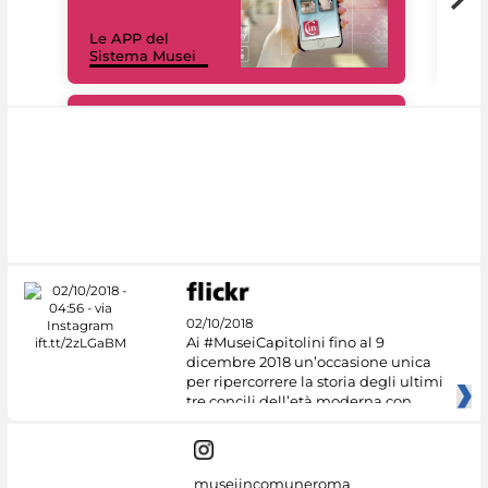
Il 
Le APP del
Mus
Sistema Musei
net
#DiscoverMiC
02/10/2018
Ai #MuseiCapitolini fino al 9
dicembre 2018 un’occasione unica
per ripercorrere la storia degli ultimi
tre concili dell’età moderna con
museiincomuneroma