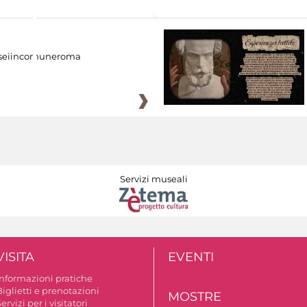
eiincomuneroma
Servizi museali
VISITA
EVENTI
Informazioni pratiche
iglietti e prenotazioni
MOSTRE
ervizi per i visitatori