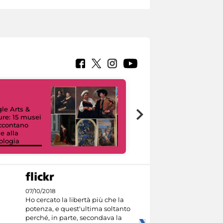
le Arts &
ure: 15 musei
accontano
e alla
ologia
I like MiC
07/10/2018
Ho cercato la libertà più che la
potenza, e quest'ultima soltanto
perché, in parte, secondava la