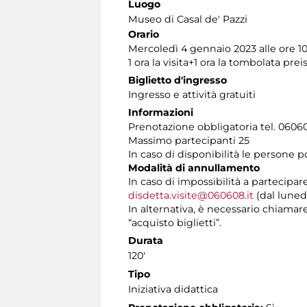
Luogo
Museo di Casal de' Pazzi
Orario
Mercoledì 4 gennaio 2023 alle ore 1
1 ora la visita+1 ora la tombolata prei
Biglietto d'ingresso
Ingresso e attività gratuiti
Informazioni
Prenotazione obbligatoria tel. 060608
Massimo partecipanti 25
In caso di disponibilità le persone 
Modalità di annullamento
In caso di impossibilità a partecipar
disdetta.visite@060608.it
(dal lunedì
In alternativa, è necessario chiamare 
“acquisto biglietti”.
Durata
120'
Tipo
Iniziativa didattica