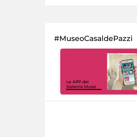
#MuseoCasaldePazzi
Le APP del
Sistema Musei