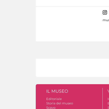
mus
IL MUSEO
Editoriale
Storia del museo
B
Scavo
S