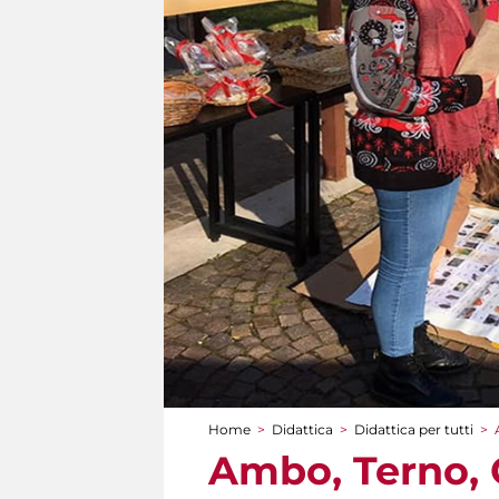
Home
>
Didattica
>
Didattica per tutti
>
Tu sei qui
Ambo, Terno, 