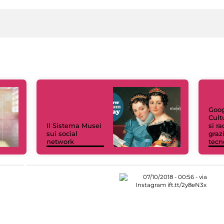
Goog
Cult
Il Sistema Musei
si r
sui social
grazi
network
tecn