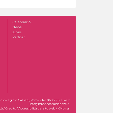
Calendario
News
Avvisi
Partner
ocio via Egidio Galbani, Roma - Tel. 060608 - Email:
info@museocasaldepazzi.it
tà
/
Credits
/
Accessibilità del sito web
/
XML-rss