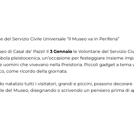
ie del Servizio Civile Universale “Il Museo va in Periferia”
eo di Casal de’ Pazzi! Il
3 Gennaio
le Volontarie del Servizio C
bola pleistocenica, un’occasione per festeggiare insieme imp
e e uomini che vivevano nella Preistoria. Piccoli gadget a te
co, come ricordo della giornata.
 natalizio tutti i visitatori, grandi e piccini, possono decorare
atale del Museo, disegnando o scrivendo un pensiero prima di a