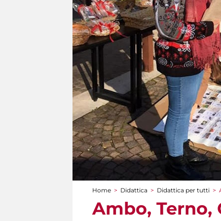
Home
>
Didattica
>
Didattica per tutti
>
Tu sei qui
Ambo, Terno, 