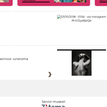
eiincomuneroma
Servizi museali