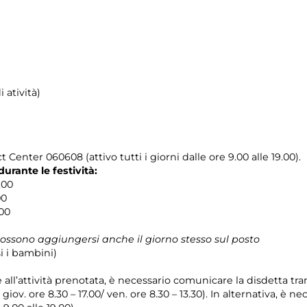
i atività)
 Center 060608 (attivo tutti i giorni dalle ore 9.00 alle 19.00).
rante le festività:
.00
00
.00
 possono aggiungersi anche il giorno stesso sul posto
 i bambini)
e all’attività prenotata, è necessario comunicare la disdetta tr
l giov. ore 8.30 – 17.00/ ven. ore 8.30 – 13.30). In alternativa, è