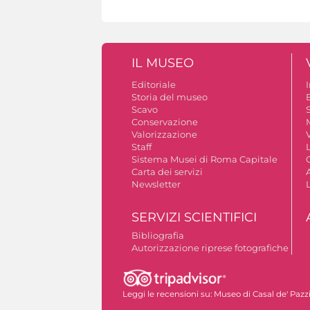
IL MUSEO
Editoriale
Storia del museo
B
Scavo
S
Conservazione
Valorizzazione
V
Staff
Sistema Musei di Roma Capitale
Carta dei servizi
A
Newsletter
SERVIZI SCIENTIFICI
Bibliografia
Autorizzazione riprese fotografiche
Leggi le recensioni su:
Museo di Casal de' Pazz