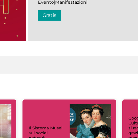
Evento|Manifestazioni
Gratis
Goog
Cult
Il Sistema Musei
si r
sui social
grazi
network
tecn