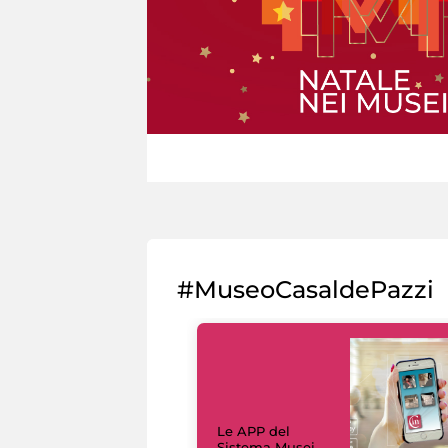
#MuseoCasaldePazzi
Le APP del
Sistema Musei