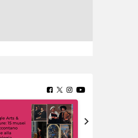
le Arts &
ure: 15 musei
accontano
e alla
ologia
I like MiC