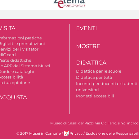
VISITA
EVENTI
Informazioni pratiche
iglietti e prenotazioni
MOSTRE
ervizi per i visitatori
MIC card
isite didattiche
DIDATTICA
Le APP del Sistema Musei
Didattica per le scuole
Guide e cataloghi
ccessibilità
Didattica per tutti
La tua opinione
Incontri per docenti e studenti
universitari
Progetti accessibili
ACQUISTA
Museo di Casal de' Pazzi, via Ciciliano, s.n.c. incr
i
© 2017 Musei in Comune
/
Privacy
/
Esclusione delle Responsabili