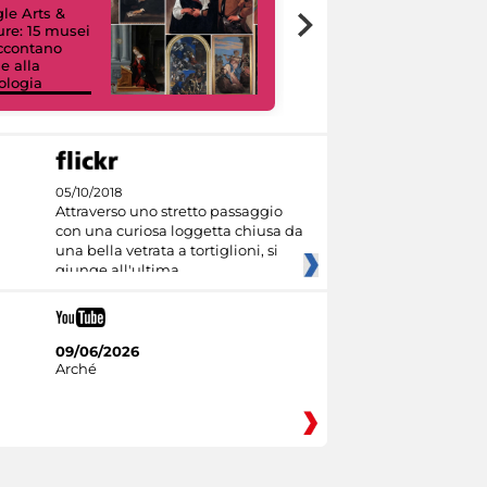
le Arts &
ure: 15 musei
accontano
e alla
ologia
I like MiC
05/10/2018
Attraverso uno stretto passaggio
con una curiosa loggetta chiusa da
una bella vetrata a tortiglioni, si
giunge all'ultima
09/06/2026
Arché