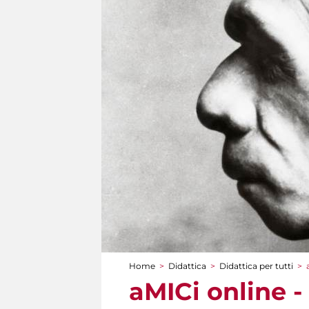
Home
>
Didattica
>
Didattica per tutti
>
Tu sei qui
aMICi online -