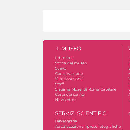
IL MUSEO
Editoriale
Storia del museo
B
Scavo
S
Conservazione
Valorizzazione
V
Staff
Sistema Musei di Roma Capitale
Carta dei servizi
A
Newsletter
SERVIZI SCIENTIFICI
Bibliografia
Autorizzazione riprese fotografiche