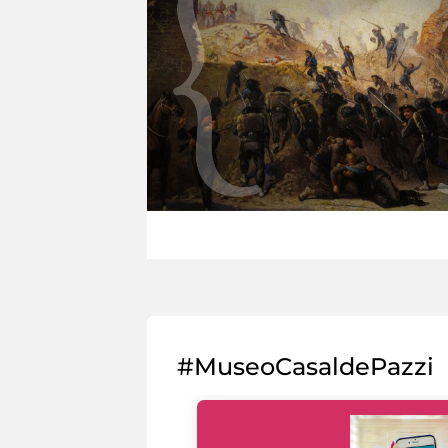
#MuseoCasaldePazzi