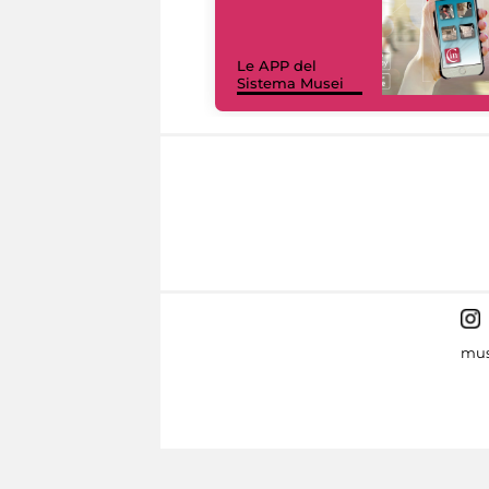
Le APP del
Sistema Musei
mus