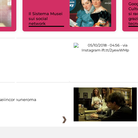
Goog
Cult
Il Sistema Musei
si r
sui social
grazi
network
tecn
eiincomuneroma