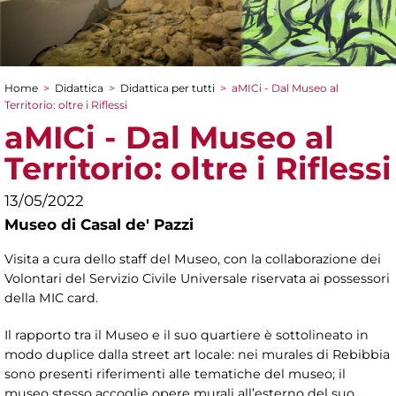
Home
>
Didattica
>
Didattica per tutti
>
aMICi - Dal Museo al
Tu sei qui
Territorio: oltre i Riflessi
aMICi - Dal Museo al
Territorio: oltre i Riflessi
13/05/2022
Museo di Casal de' Pazzi
Visita a cura dello staff del Museo, con la collaborazione dei
Volontari del Servizio Civile Universale riservata ai possessori
della MIC card.
Il rapporto tra il Museo e il suo quartiere è sottolineato in
modo duplice dalla street art locale: nei murales di Rebibbia
sono presenti riferimenti alle tematiche del museo; il
museo stesso accoglie opere murali all’esterno del suo