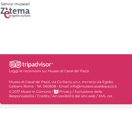
Servizi museali
Leggi le recensioni su:
Museo di Casal de' Pazzi
Museo di Casal de' Pazzi, via Ciciliano, s.n.c. incrocio via Egidio
Galbani, Roma - Tel. 060608 - Email: info@museocasaldepazzi.it
© 2017 Musei in Comune
/
Privacy
/
Esclusione delle
Responsabilità
/
Credits
/
Accessibilità del sito web
/
XML-rss