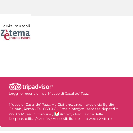
Servizi museali
Leggi le recensioni su:
Museo di Casal de' Pazzi
Museo di Casal de' Pazzi, via Ciciliano, s.n.c. incrocio via Egidio
Galbani, Roma - Tel. 060608 - Email: info@museocasaldepazzi.it
© 2017 Musei in Comune
/
Privacy
/
Esclusione delle
Responsabilità
/
Credits
/
Accessibilità del sito web
/
XML-rss