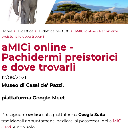
Home
>
Didattica
>
Didattica per tutti
>
aMICi online - Pachidermi
Tu sei qui
preistorici e dove trovarli
aMICi online -
Pachidermi preistorici
e dove trovarli
12/08/2021
Museo di Casal de' Pazzi,
piattaforma Google Meet
Proseguono
online
sulla piattaforma
Google Suite
i
tradizionali appuntamenti dedicati ai possessori della
MiC
Card
, e non solo.