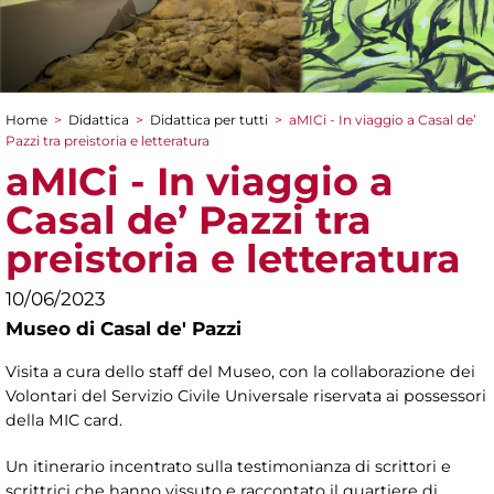
Home
>
Didattica
>
Didattica per tutti
>
aMICi - In viaggio a Casal de’
Tu sei qui
Pazzi tra preistoria e letteratura
aMICi - In viaggio a
Casal de’ Pazzi tra
preistoria e letteratura
10/06/2023
Museo di Casal de' Pazzi
Visita a cura dello staff del Museo, con la collaborazione dei
Volontari del Servizio Civile Universale riservata ai possessori
della MIC card.
Un itinerario incentrato sulla testimonianza di scrittori e
scrittrici che hanno vissuto e raccontato il quartiere di