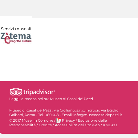
Servizi museali
Leggi le recensioni su:
Museo di Casal de' Pazzi
Museo di Casal de' Pazzi, via Ciciliano, s.n.c. incrocio via Egidio
Galbani, Roma - Tel. 060608 - Email: info@museocasaldepazzi.it
© 2017 Musei in Comune
/
Privacy
/
Esclusione delle
Responsabilità
/
Credits
/
Accessibilità del sito web
/
XML-rss