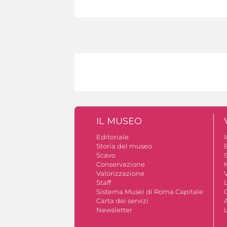
IL MUSEO
Editoriale
Storia del museo
B
Scavo
S
Conservazione
Valorizzazione
V
Staff
Sistema Musei di Roma Capitale
Carta dei servizi
A
Newsletter