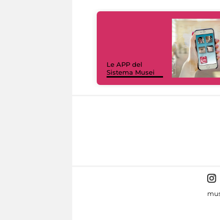
Le APP del
Sistema Musei
mus