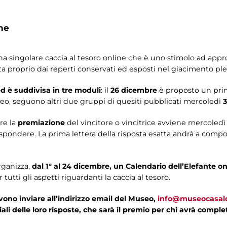
ne
 una singolare caccia al tesoro online che è uno stimolo ad ap
ata proprio dai reperti conservati ed esposti nel giacimento ple
d è suddivisa in tre moduli
: il
26 dicembre
è proposto un pri
eo, seguono altri due gruppi di quesiti pubblicati mercoledì
e la
premiazione
del vincitore o vincitrice avviene mercoledì
pondere. La prima lettera della risposta esatta andrà a comporre
rganizza,
dal 1° al 24 dicembre, un Calendario dell’Elefante on
utti gli aspetti riguardanti la caccia al tesoro.
vono inviare all’indirizzo email del Museo,
info@museocasald
iziali delle loro risposte, che sarà il premio per chi avrà comp