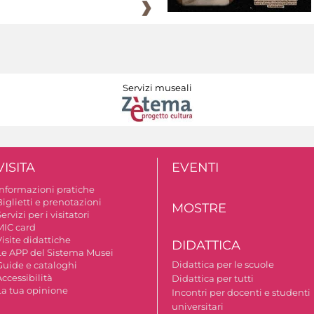
Servizi museali
VISITA
EVENTI
Informazioni pratiche
iglietti e prenotazioni
MOSTRE
ervizi per i visitatori
MIC card
isite didattiche
DIDATTICA
Le APP del Sistema Musei
Didattica per le scuole
Guide e cataloghi
ccessibilità
Didattica per tutti
La tua opinione
Incontri per docenti e studenti
universitari