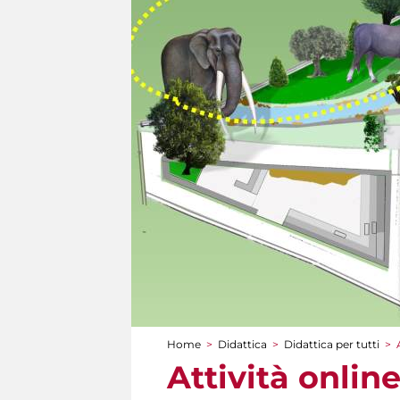
Home
>
Didattica
>
Didattica per tutti
>
Tu sei qui
Attività online