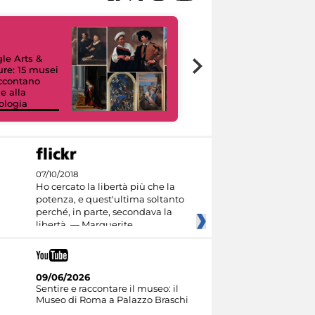
le Arts &
ure: 15 musei
accontano
e alla
ologia
I like MiC
07/10/2018
Ho cercato la libertà più che la
potenza, e quest'ultima soltanto
perché, in parte, secondava la
libertà. — Marguerite
09/06/2026
Sentire e raccontare il museo: il
Museo di Roma a Palazzo Braschi