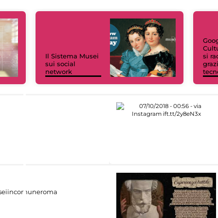
Goog
Cult
Il Sistema Musei
si r
sui social
grazi
network
tecn
eiincomuneroma