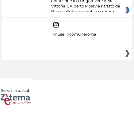
abitazione in Lungotevere della
Vittoria 1, Alberto Moravia ritratto da
Renato Guttuso sembra scrutare
museiincomuneroma
Servizi museali