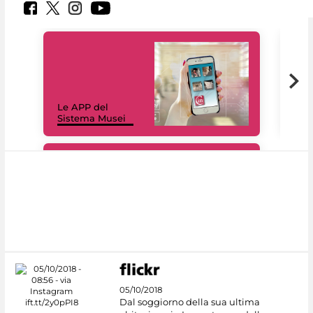
Il 
Le APP del
Mus
Sistema Musei
net
#DiscoverMiC
05/10/2018
Dal soggiorno della sua ultima