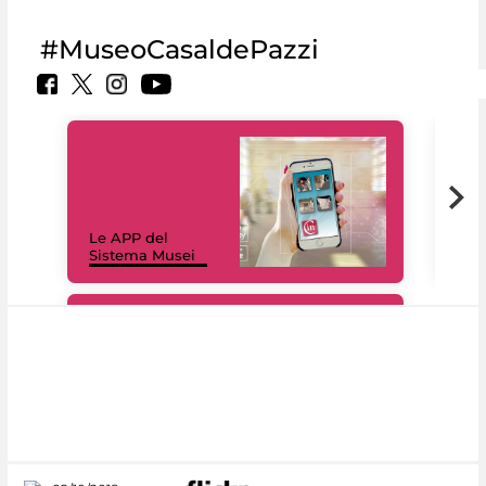
#MuseoCasaldePazzi
Il 
Le APP del
Mus
Sistema Musei
net
#DiscoverMiC