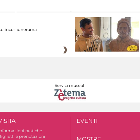
eiincomuneroma
Servizi museali
VISITA
EVENTI
Informazioni pratiche
iglietti e prenotazioni
MOSTRE