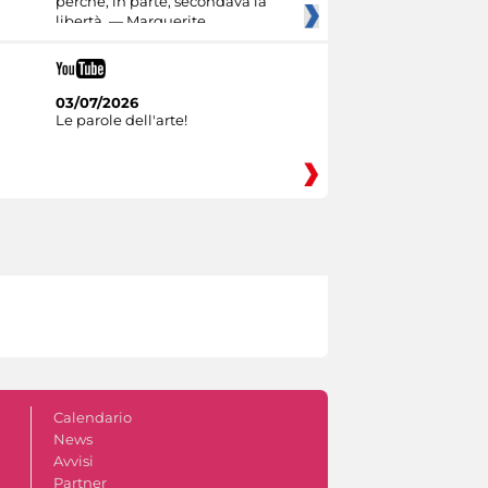
perché, in parte, secondava la
libertà. — Marguerite
03/07/2026
Le parole dell'arte!
Calendario
News
Avvisi
Partner