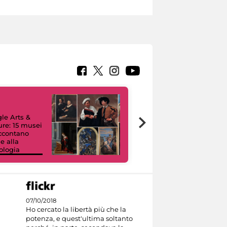
le Arts &
ure: 15 musei
accontano
e alla
ologia
I like MiC
07/10/2018
Ho cercato la libertà più che la
potenza, e quest'ultima soltanto