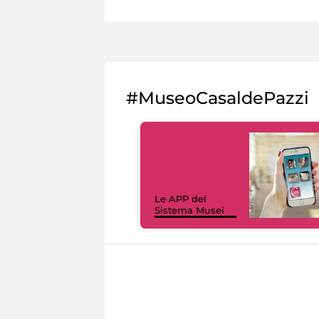
#MuseoCasaldePazzi
Le APP del
Sistema Musei