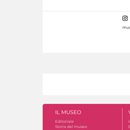
mus
IL MUSEO
Editoriale
Storia del museo
B