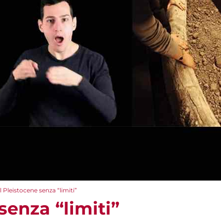
Il Pleistocene senza “limiti”
senza “limiti”