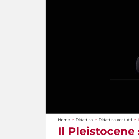
Home
>
Didattica
>
Didattica per tutti
>
Tu sei qui
Il Pleistocene 