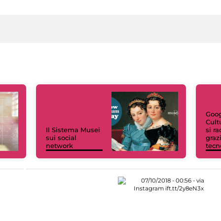
Goog
Cult
Il Sistema Musei
si r
sui social
grazi
network
tecn