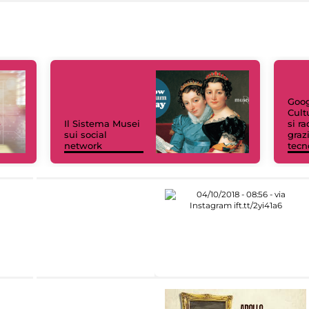
Goog
Cult
Il Sistema Musei
si r
sui social
grazi
network
tecn