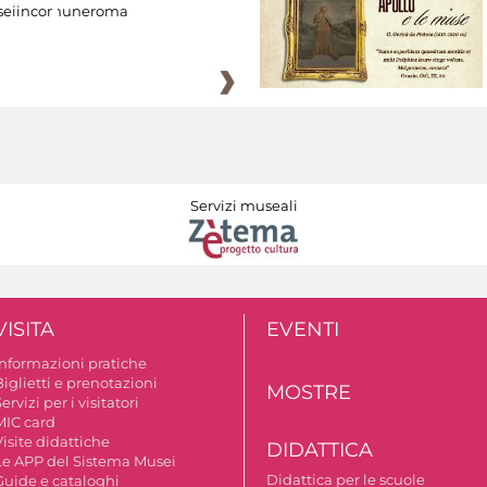
eiincomuneroma
Servizi museali
VISITA
EVENTI
Informazioni pratiche
iglietti e prenotazioni
MOSTRE
ervizi per i visitatori
MIC card
isite didattiche
DIDATTICA
Le APP del Sistema Musei
Didattica per le scuole
Guide e cataloghi