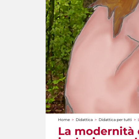
Home
>
Didattica
>
Didattica per tutti
>
Tu sei qui
La modernità d