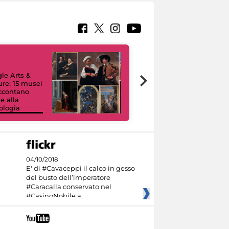
le Arts &
ure: 15 musei
accontano
e alla
ologia
I like MiC
04/10/2018
E' di #Cavaceppi il calco in gesso
del busto dell’imperatore
#Caracalla conservato nel
#CasinoNobile a