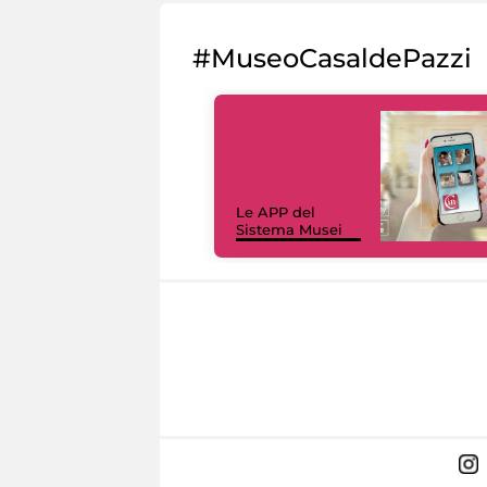
#MuseoCasaldePazzi
Le APP del
Sistema Musei