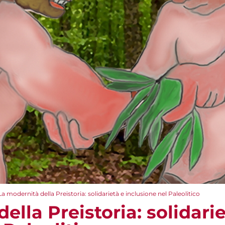
La modernità della Preistoria: solidarietà e inclusione nel Paleolitico
ella Preistoria: solidari