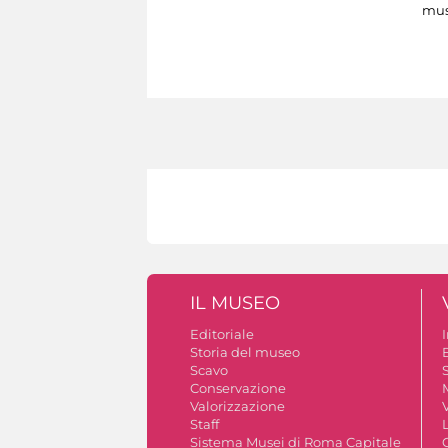
mus
IL MUSEO
Editoriale
Storia del museo
B
Scavo
S
Conservazione
Valorizzazione
V
Staff
Sistema Musei di Roma Capitale