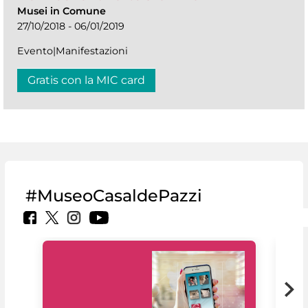
Musei in Comune
27/10/2018 - 06/01/2019
Evento|Manifestazioni
Gratis con la MIC card
#MuseoCasaldePazzi
Il 