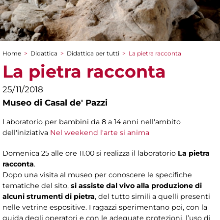
Home
>
Didattica
>
Didattica per tutti
>
La pietra racconta
Tu sei qui
La pietra racconta
25/11/2018
Museo di Casal de' Pazzi
Laboratorio per bambini da 8 a 14 anni nell'ambito
dell'iniziativa
Nel weekend l'arte si anima
Domenica 25 alle ore 11.00 si realizza il laboratorio
La pietra
racconta
.
Dopo una visita al museo per conoscere le specifiche
tematiche del sito,
si assiste dal vivo alla produzione di
alcuni strumenti di pietra
, del tutto simili a quelli presenti
nelle vetrine espositive. I ragazzi sperimentano poi, con la
guida degli operatori e con le adeguate protezioni, l’uso di