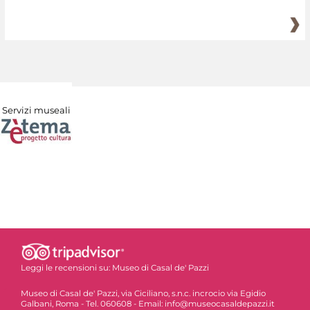
Servizi museali
Leggi le recensioni su:
Museo di Casal de' Pazzi
Museo di Casal de' Pazzi, via Ciciliano, s.n.c. incrocio via Egidio
Galbani, Roma - Tel. 060608 - Email: info@museocasaldepazzi.it