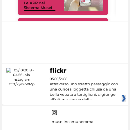
Le APP del
Mus
Sistema Musei
net
#DiscoverMiC
05/10/2018
Attraverso uno stretto passaggio con
una curiosa loggetta chiusa da una
bella vetrata a tortiglioni, si giunge
all'ultima stanza della
museiincomuneroma