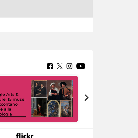
le Arts &
ure: 15 musei
accontano
e alla
ologia
I like MiC