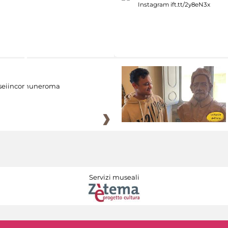
eiincomuneroma
Servizi museali