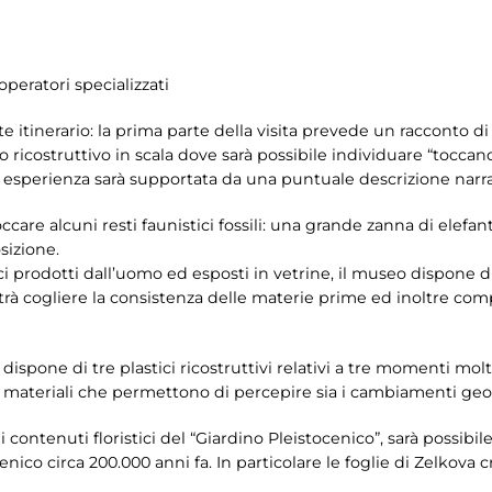
operatori specializzati
te itinerario: la prima parte della visita prevede un racconto di
 ricostruttivo in scala dove sarà possibile individuare “toccan
ale esperienza sarà supportata da una puntuale descrizione narra
occare alcuni resti faunistici fossili: una grande zanna di elefan
osizione.
ci prodotti dall’uomo ed esposti in vetrine, il museo dispone di
trà cogliere la consistenza delle materie prime ed inoltre comp
ispone di tre plastici ricostruttivi relativi a tre momenti molto 
si materiali che permettono di percepire sia i cambiamenti geom
 contenuti floristici del “Giardino Pleistocenico”, sarà possibi
nico circa 200.000 anni fa. In particolare le foglie di Zelkova 