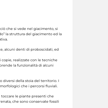
 ciò che si vede nel giacimento, si
do” la struttura del giacimento ed la
tiva.
te, alcuni denti di proboscidati, ed
 copie, realizzate con le tecniche
rende la funzionalità di alcuni
diversi della stoia del territorio. I
orfologici che i percorsi fluviali.
le toccare le piante presenti che
crenata, che sono conservate fossili