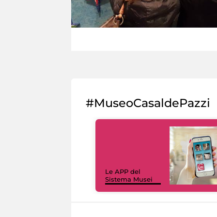
#MuseoCasaldePazzi
Le APP del
Sistema Musei