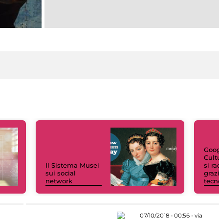
Goog
Cult
Il Sistema Musei
si r
sui social
grazi
network
tecn