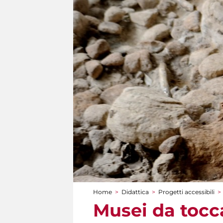
Home
>
Didattica
>
Progetti accessibili
>
Tu sei qui
Musei da tocca