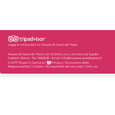
Leggi le recensioni su:
Museo di Casal de' Pazzi
Museo di Casal de' Pazzi, via Ciciliano, s.n.c. incrocio via Egidio
Galbani, Roma - Tel. 060608 - Email: info@museocasaldepazzi.it
© 2017 Musei in Comune
/
Privacy
/
Esclusione delle
Responsabilità
/
Credits
/
Accessibilità del sito web
/
XML-rss