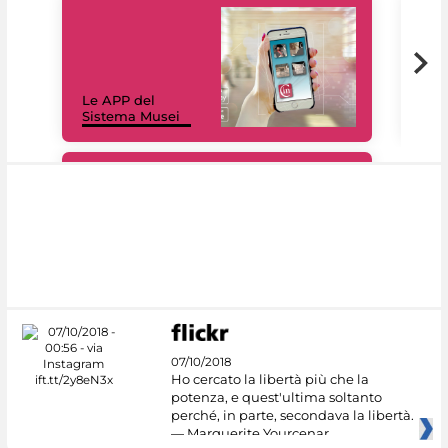
Il 
Le APP del
Mus
Sistema Musei
net
#DiscoverMiC
07/10/2018
Ho cercato la libertà più che la
potenza, e quest'ultima soltanto
perché, in parte, secondava la libertà.
— Marguerite Yourcenar