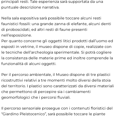
principali resti. Tale esperienza sarà supportata da una
puntuale descrizione narrativa.
Nella sala espositiva sarà possibile toccare alcuni resti
faunistici fossili: una grande zanna di elefante, alcuni denti
di proboscidati, ed altri resti di faune presenti
nell’esposizione.
Per quanto concerne gli oggetti litici prodotti dall’uomo ed
esposti in vetrine, il museo dispone di copie, realizzate con
le tecniche dell’archeologia sperimentale. Si potrà cogliere
la consistenza delle materie prime ed inoltre comprende la
funzionalità di alcuni oggetti.
Per il percorso ambientale, il Museo dispone di tre plastici
ricostruttivi relativi a tre momenti molto diversi della stoia
del territorio. I plastici sono caratterizzati da diversi materiali
che permettono di percepire sia i cambiamenti
geomorfologici che i percorsi fluviali.
Il percorso sensoriale prosegue con i contenuti floristici del
“Giardino Pleistocenico”, sarà possibile toccare le piante