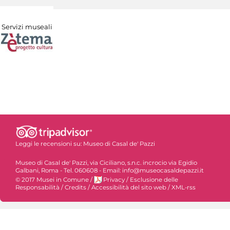
Servizi museali
Leggi le recensioni su:
Museo di Casal de' Pazzi
Museo di Casal de' Pazzi, via Ciciliano, s.n.c. incrocio via Egidio
Galbani, Roma - Tel. 060608 - Email: info@museocasaldepazzi.it
© 2017 Musei in Comune
/
Privacy
/
Esclusione delle
Responsabilità
/
Credits
/
Accessibilità del sito web
/
XML-rss