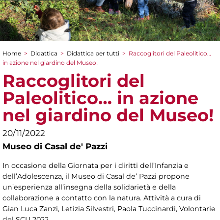
Home
>
Didattica
>
Didattica per tutti
>
Raccoglitori del Paleolitico…
Tu sei qui
in azione nel giardino del Museo!
Raccoglitori del
Paleolitico… in azione
nel giardino del Museo!
20/11/2022
Museo di Casal de' Pazzi
In occasione della Giornata per i diritti dell’Infanzia e
dell’Adolescenza, il Museo di Casal de’ Pazzi propone
un’esperienza all’insegna della solidarietà e della
collaborazione a contatto con la natura. Attività a cura di
Gian Luca Zanzi, Letizia Silvestri, Paola Tuccinardi, Volontarie
del SCU 2022.