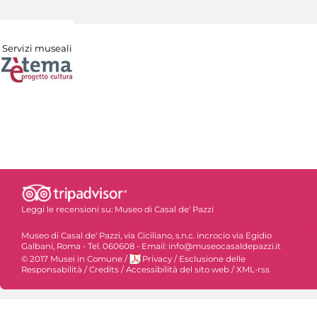
Servizi museali
Leggi le recensioni su:
Museo di Casal de' Pazzi
Museo di Casal de' Pazzi, via Ciciliano, s.n.c. incrocio via Egidio
Galbani, Roma - Tel. 060608 - Email: info@museocasaldepazzi.it
© 2017 Musei in Comune
/
Privacy
/
Esclusione delle
Responsabilità
/
Credits
/
Accessibilità del sito web
/
XML-rss