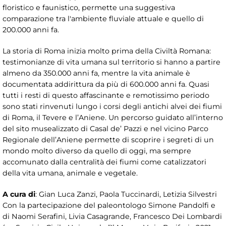
floristico e faunistico, permette una suggestiva
comparazione tra l'ambiente fluviale attuale e quello di
200.000 anni fa.
La storia di Roma inizia molto prima della Civiltà Romana:
testimonianze di vita umana sul territorio si hanno a partire
almeno da 350.000 anni fa, mentre la vita animale è
documentata addirittura da più di 600.000 anni fa. Quasi
tutti i resti di questo affascinante e remotissimo periodo
sono stati rinvenuti lungo i corsi degli antichi alvei dei fiumi
di Roma, il Tevere e l’Aniene. Un percorso guidato all’interno
del sito musealizzato di Casal de’ Pazzi e nel vicino Parco
Regionale dell’Aniene permette di scoprire i segreti di un
mondo molto diverso da quello di oggi, ma sempre
accomunato dalla centralità dei fiumi come catalizzatori
della vita umana, animale e vegetale.
A cura di
: Gian Luca Zanzi, Paola Tuccinardi, Letizia Silvestri
Con la partecipazione del paleontologo Simone Pandolfi e
di Naomi Serafini, Livia Casagrande, Francesco Dei Lombardi