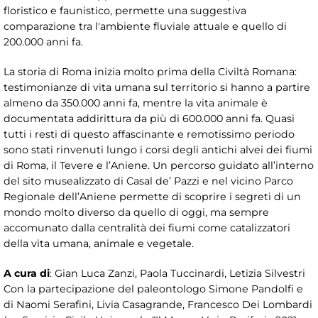
floristico e faunistico, permette una suggestiva
comparazione tra l'ambiente fluviale attuale e quello di
200.000 anni fa.
La storia di Roma inizia molto prima della Civiltà Romana:
testimonianze di vita umana sul territorio si hanno a partire
almeno da 350.000 anni fa, mentre la vita animale è
documentata addirittura da più di 600.000 anni fa. Quasi
tutti i resti di questo affascinante e remotissimo periodo
sono stati rinvenuti lungo i corsi degli antichi alvei dei fiumi
di Roma, il Tevere e l’Aniene. Un percorso guidato all’interno
del sito musealizzato di Casal de’ Pazzi e nel vicino Parco
Regionale dell’Aniene permette di scoprire i segreti di un
mondo molto diverso da quello di oggi, ma sempre
accomunato dalla centralità dei fiumi come catalizzatori
della vita umana, animale e vegetale.
A cura di
: Gian Luca Zanzi, Paola Tuccinardi, Letizia Silvestri
Con la partecipazione del paleontologo Simone Pandolfi e
di Naomi Serafini, Livia Casagrande, Francesco Dei Lombardi