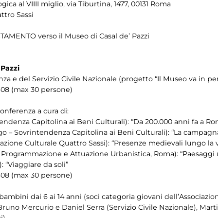
a al VIIII miglio, via Tiburtina, 1477, 00131 Roma
ttro Sassi
TAMENTO verso il Museo di Casal de’ Pazzi
 Pazzi
a e del Servizio Civile Nazionale (progetto “Il Museo va in peri
608 (max 30 persone)
onferenza a cura di:
tendenza Capitolina ai Beni Culturali): “Da 200.000 anni fa a R
logo – Sovrintendenza Capitolina ai Beni Culturali): “La campa
iazione Culturale Quattro Sassi): “Presenze medievali lungo la v
.to Programmazione e Attuazione Urbanistica, Roma): “Paesaggi 
: “Viaggiare da soli”
608 (max 30 persone)
r bambini dai 6 ai 14 anni (soci categoria giovani dell’Associazi
s, Bruno Mercurio e Daniel Serra (Servizio Civile Nazionale), Ma