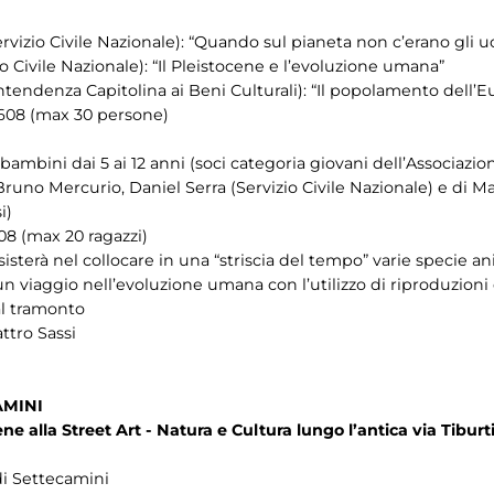
vizio Civile Nazionale): “Quando sul pianeta non c’erano gli u
io Civile Nazionale): “Il Pleistocene e l’evoluzione umana”
ntendenza Capitolina ai Beni Culturali): “Il popolamento dell’E
0608 (max 30 persone)
bambini dai 5 ai 12 anni (soci categoria giovani dell’Associazio
s, Bruno Mercurio, Daniel Serra (Servizio Civile Nazionale) e di
i)
08 (max 20 ragazzi)
isterà nel collocare in una “striscia del tempo” varie specie a
un viaggio nell’evoluzione umana con l’utilizzo di riproduzioni 
 al tramonto
ttro Sassi
AMINI
e alla Street Art - Natura e Cultura lungo l’antica via Tiburt
 di Settecamini