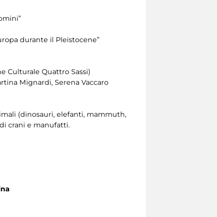
omini”
uropa durante il Pleistocene”
ne Culturale Quattro Sassi)
 Martina Mignardi, Serena Vaccaro
nimali (dinosauri, elefanti, mammuth,
di crani e manufatti.
ina