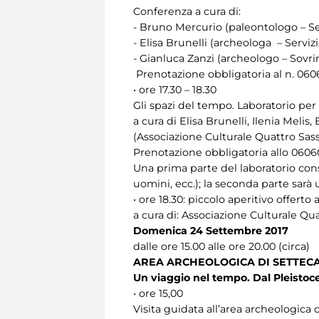
Conferenza a cura di:
- Bruno Mercurio (paleontologo – Ser
- Elisa Brunelli (archeologa – Serviz
- Gianluca Zanzi (archeologo – Sovri
Prenotazione obbligatoria al n. 06
• ore 17.30 – 18.30
Gli spazi del tempo. Laboratorio per 
a cura di Elisa Brunelli, Ilenia Meli
(Associazione Culturale Quattro Sass
Prenotazione obbligatoria allo 0606
Una prima parte del laboratorio cons
uomini, ecc.); la seconda parte sarà 
• ore 18.30: piccolo aperitivo offerto
a cura di: Associazione Culturale Qua
Domenica 24 Settembre 2017
dalle ore 15.00 alle ore 20.00 (circa)
AREA ARCHEOLOGICA DI SETTEC
Un viaggio nel tempo. Dal Pleistocen
• ore 15,00
Visita guidata all’area archeologica