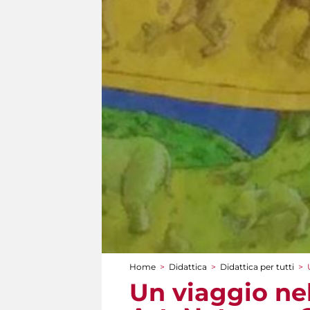
Home
>
Didattica
>
Didattica per tutti
>
Tu sei qui
Un viaggio nel