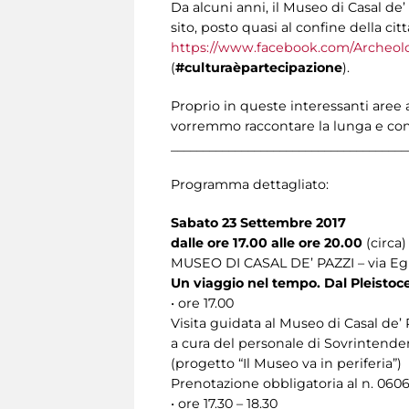
Da alcuni anni, il Museo di Casal de’
sito, posto quasi al confine della ci
https://www.facebook.com/Archeolo
(
#culturaèpartecipazione
).
Proprio in queste interessanti aree 
vorremmo raccontare la lunga e comp
_____________________________________
Programma dettagliato:
Sabato 23 Settembre 2017
dalle ore 17.00 alle ore 20.00
(circa)
MUSEO DI CASAL DE’ PAZZI – via Egi
Un viaggio nel tempo. Dal Pleistocen
• ore 17.00
Visita guidata al Museo di Casal de’ 
a cura del personale di Sovrintenden
(progetto “Il Museo va in periferia”)
Prenotazione obbligatoria al n. 060
• ore 17.30 – 18.30