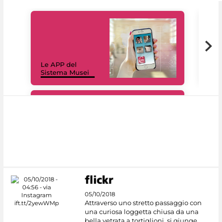
Il 
Le APP del
Mus
Sistema Musei
net
#DiscoverMiC
05/10/2018
Attraverso uno stretto passaggio con
una curiosa loggetta chiusa da una
bella vetrata a tortiglioni, si giunge