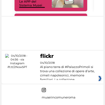
Le APP del
Mus
Sistema Musei
net
#DiscoverMiC
04/10/2018
Al piano terra di #PalazzoPrimoli si
trova una collezione di opere d’arte,
cimeli napoleonici, memorie
familiari. La collezione
museiincomuneroma