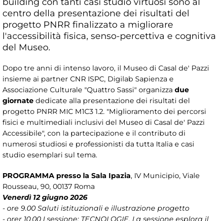
building con tanti casi studio virtuosi sono al
centro della presentazione dei risultati del
progetto PNRR finalizzato a migliorare
l'accessibilità fisica, senso-percettiva e cognitiva
del Museo.
Dopo tre anni di intenso lavoro, il Museo di Casal de' Pazzi
insieme ai partner CNR ISPC, Digilab Sapienza e
Associazione Culturale "Quattro Sassi" organizza
due
giornate
dedicate alla presentazione dei risultati del
progetto PNRR MIC M1C3 1.2. "Miglioramento dei percorsi
fisici e multimediali inclusivi del Museo di Casal de' Pazzi
Accessibile", con la partecipazione e il contributo di
numerosi studiosi e professionisti da tutta Italia e casi
studio esemplari sul tema.
PROGRAMMA presso la Sala Ipazia
, IV Municipio, Viale
Rousseau, 90, 00137 Roma
Venerdì 12 giugno 2026
- ore 9.00 Saluti istituzionali e illustrazione progetto
- orer 10.00 I sessione: TECNOLOGIE. La sessione esplora il