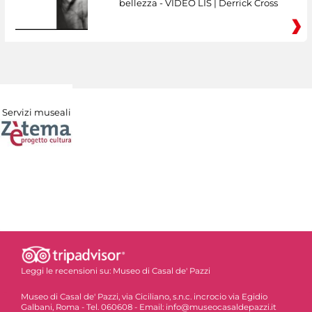
bellezza - VIDEO LIS | Derrick Cross
Servizi museali
Leggi le recensioni su:
Museo di Casal de' Pazzi
Museo di Casal de' Pazzi, via Ciciliano, s.n.c. incrocio via Egidio
Galbani, Roma - Tel. 060608 - Email: info@museocasaldepazzi.it