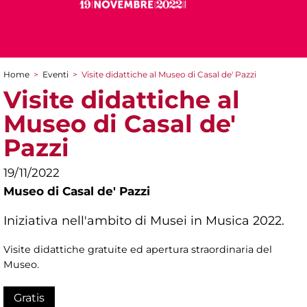
Home
>
Eventi
>
Visite didattiche al Museo di Casal de' Pazzi
Tu sei qui
Visite didattiche al
Museo di Casal de'
Pazzi
19/11/2022
Museo di Casal de' Pazzi
Iniziativa nell'ambito di Musei in Musica 2022.
Visite didattiche gratuite ed apertura straordinaria del
Museo.
Gratis