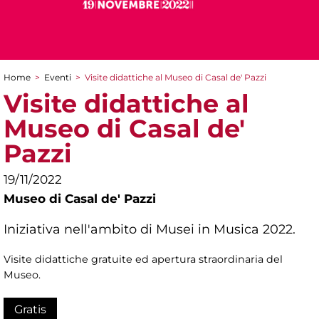
Home
>
Eventi
>
Visite didattiche al Museo di Casal de' Pazzi
Tu sei qui
Visite didattiche al
Museo di Casal de'
Pazzi
19/11/2022
Museo di Casal de' Pazzi
Iniziativa nell'ambito di Musei in Musica 2022.
Visite didattiche gratuite ed apertura straordinaria del
Museo.
Gratis