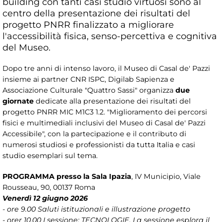
building con tanti casi studio virtuosi sono al
centro della presentazione dei risultati del
progetto PNRR finalizzato a migliorare
l'accessibilità fisica, senso-percettiva e cognitiva
del Museo.
Dopo tre anni di intenso lavoro, il Museo di Casal de' Pazzi
insieme ai partner CNR ISPC, Digilab Sapienza e
Associazione Culturale "Quattro Sassi" organizza
due
giornate
dedicate alla presentazione dei risultati del
progetto PNRR MIC M1C3 1.2. "Miglioramento dei percorsi
fisici e multimediali inclusivi del Museo di Casal de' Pazzi
Accessibile", con la partecipazione e il contributo di
numerosi studiosi e professionisti da tutta Italia e casi
studio esemplari sul tema.
PROGRAMMA presso la Sala Ipazia
, IV Municipio, Viale
Rousseau, 90, 00137 Roma
Venerdì 12 giugno 2026
- ore 9.00 Saluti istituzionali e illustrazione progetto
- orer 10.00 I sessione: TECNOLOGIE. La sessione esplora il