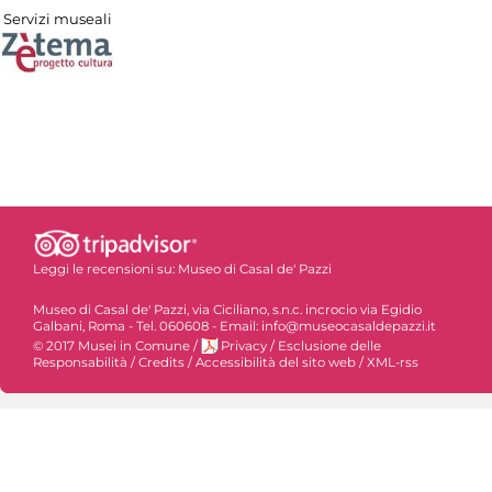
Servizi museali
Leggi le recensioni su:
Museo di Casal de' Pazzi
Museo di Casal de' Pazzi, via Ciciliano, s.n.c. incrocio via Egidio
Galbani, Roma - Tel. 060608 - Email: info@museocasaldepazzi.it
© 2017 Musei in Comune
/
Privacy
/
Esclusione delle
Responsabilità
/
Credits
/
Accessibilità del sito web
/
XML-rss