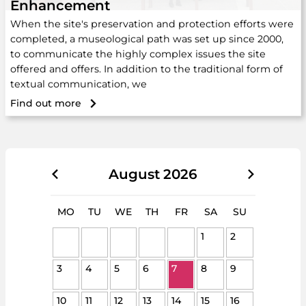
Enhancement
When the site's preservation and protection efforts were
completed, a museological path was set up since 2000,
to communicate the highly complex issues the site
offered and offers. In addition to the traditional form of
textual communication, we
Find out more
August
2026
MO
TU
WE
TH
FR
SA
SU
1
2
3
4
5
6
7
8
9
10
11
12
13
14
15
16