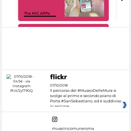
MiC
The MiC APPs
net
#DiscoverMiC
07/10/2018
Il percorso del #MuseoDelleMura si
svolge al primo e secondo piano di
Porta #SanSebastiano, ed è suddiviso
in sezione
museiincomuneroma