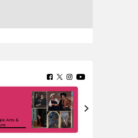
le Arts &
ure
I like MiC