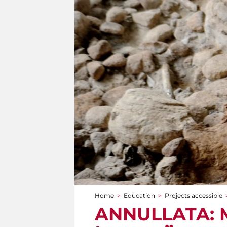
Home
>
Education
>
Projects accessible
You are here
ANNULLATA: Mu