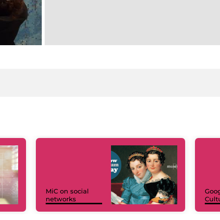
MiC on social
Goog
networks
Cult