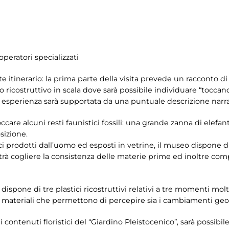
operatori specializzati
te itinerario: la prima parte della visita prevede un racconto di
 ricostruttivo in scala dove sarà possibile individuare “toccan
ale esperienza sarà supportata da una puntuale descrizione narra
occare alcuni resti faunistici fossili: una grande zanna di elefan
osizione.
ci prodotti dall’uomo ed esposti in vetrine, il museo dispone di
trà cogliere la consistenza delle materie prime ed inoltre comp
ispone di tre plastici ricostruttivi relativi a tre momenti molto 
si materiali che permettono di percepire sia i cambiamenti geom
 contenuti floristici del “Giardino Pleistocenico”, sarà possibi