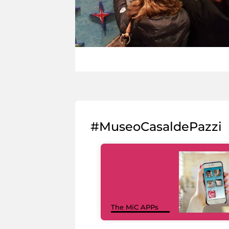
#MuseoCasaldePazzi
The MiC APPs