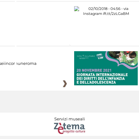
eiincomuneroma
Servizi museali